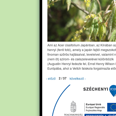
Ami az Acer cissifolium Japánban, az Kínában a
henryi (fenti fotó), amely a japán fajtól megszoko
finoman szőrös hajtásaival, leveleivel, valamint 
(nem öt) szirom- és csészelevelével különbözik
(Augustin Henryi fedezte fel, Ernst Henry Wilson
Európába, ahol a Veitch faiskola forgalmazta elős
‹ előző
2 / 37
következő ›