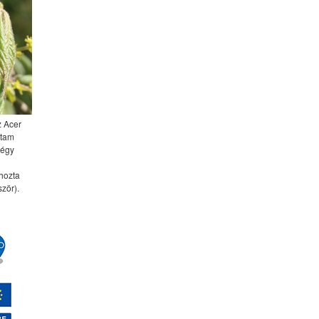
z Acer
ttam
négy
 hozta
zör).