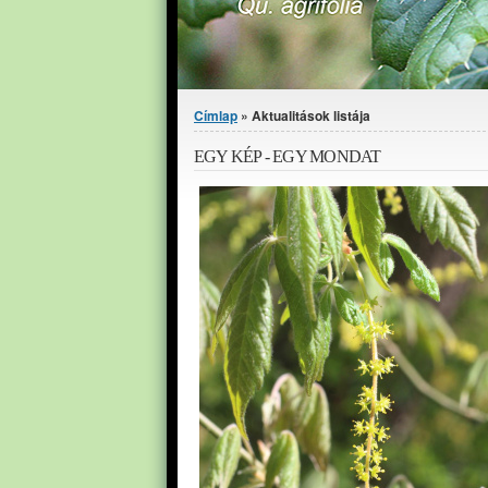
Jelenlegi hely
Címlap
» Aktualitások listája
EGY KÉP - EGY MONDAT