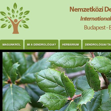
Ugrás a tartalomra
MAGUNKRÓL
MI A DENDROLÓGIA?
HERBÁRIUM
DENDROLÓGIAI T