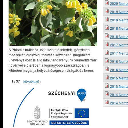
2020 Nemze
2019 Nemzet
2019 Nemze
2018 Nemze
2018 Nemze
2017 Nemze
A Phlomis fruticosa, ez a szinte elfeledett, igénytelen
2017 Nemze
mediterrán örökzöld, melyet a közterületi, magánkerti
ültetvényekben is alig látni, tanösvényünk "eumediterrán"
2016 Nemze
növényei előterében a legnagyobb szárazságban is
2016 Nemzet
kitűnően megállja helyét, hűségesen virágzik és terem.
2015 Nemze
1 / 37
következő ›
2015 Nemzet
2014 Nemze
2014 Nemze