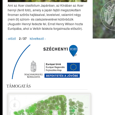
Ami az Acer cissifolium Japánban, az Kínában az Acer
henryi (fenti fotó), amely a japán fajtól megszokottam
finoman szőrös hajtásaival, leveleivel, valamint négy
(nem öt) szirom- és csészelevelével különbözik
(Augustin Henryi fedezte fel, Ernst Henry Wilson hozta
Európába, ahol a Veitch faiskola forgalmazta először).
‹ előző
2 / 37
következő ›
TÁMOGATÁS