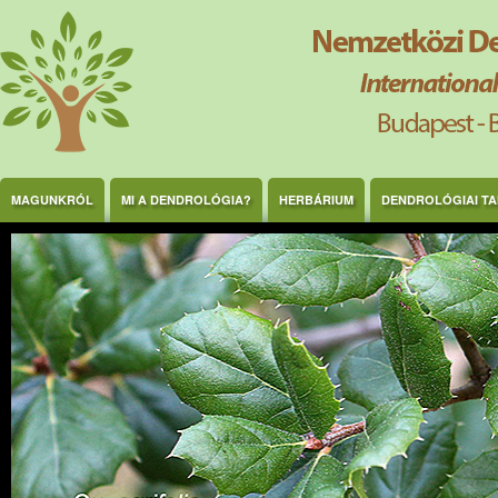
Ugrás a tartalomra
MAGUNKRÓL
MI A DENDROLÓGIA?
HERBÁRIUM
DENDROLÓGIAI T