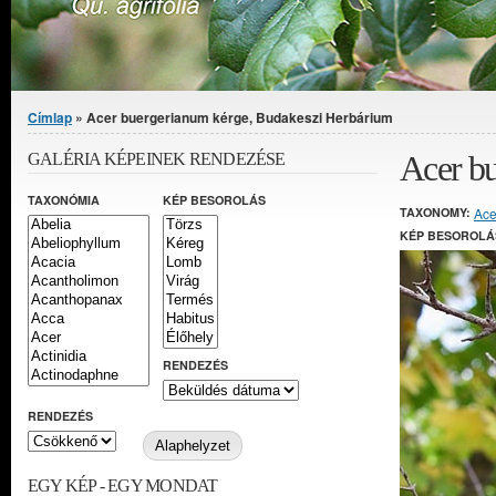
Jelenlegi hely
Címlap
» Acer buergerianum kérge, Budakeszi Herbárium
Acer b
GALÉRIA KÉPEINEK RENDEZÉSE
TAXONÓMIA
KÉP BESOROLÁS
TAXONOMY:
Ace
KÉP BESOROLÁ
RENDEZÉS
RENDEZÉS
EGY KÉP - EGY MONDAT