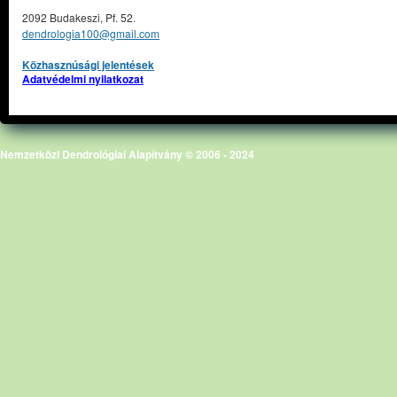
2092 Budakeszi, Pf. 52.
dendrologia100@gmail.com
Közhasznúsági jelentések
Adatvédelmi nyilatkozat
Nemzetközi Dendrológiai Alapítvány © 2006 - 2024