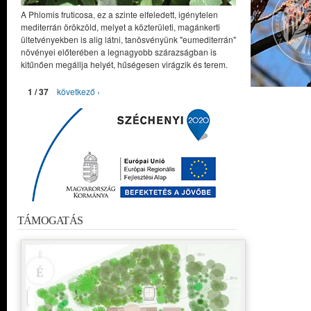
A Phlomis fruticosa, ez a szinte elfeledett, igénytelen
mediterrán örökzöld, melyet a közterületi, magánkerti
ültetvényekben is alig látni, tanösvényünk "eumediterrán"
növényei előterében a legnagyobb szárazságban is
kitűnően megállja helyét, hűségesen virágzik és terem.
1 / 37
következő ›
TÁMOGATÁS