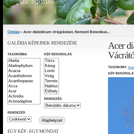
Jelenlegi hely
Címlap
» Acer diabolicum virágzásban, Nemzeti Botanikus...
Acer di
GALÉRIA KÉPEINEK RENDEZÉSE
Vácrátó
TAXONÓMIA
KÉP BESOROLÁS
TAXONOMY:
Ace
KÉP BESOROLÁ
RENDEZÉS
RENDEZÉS
EGY KÉP - EGY MONDAT