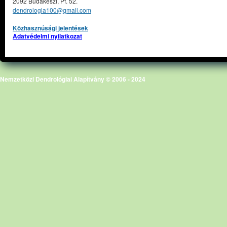
2092 Budakeszi, Pf. 52.
dendrologia100@gmail.com
Közhasznúsági jelentések
Adatvédelmi nyilatkozat
Nemzetközi Dendrológiai Alapítvány © 2006 - 2024