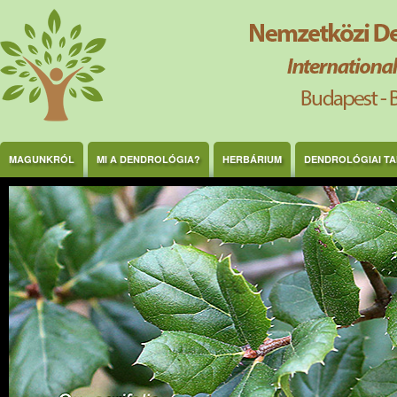
Ugrás a tartalomra
MAGUNKRÓL
MI A DENDROLÓGIA?
HERBÁRIUM
DENDROLÓGIAI T