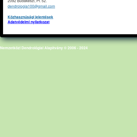
2092 Budakeszi, Pf. 52.
dendrologia100@gmail.com
Közhasznúsági jelentések
Adatvédelmi nyilatkozat
Nemzetközi Dendrológiai Alapítvány © 2006 - 2024