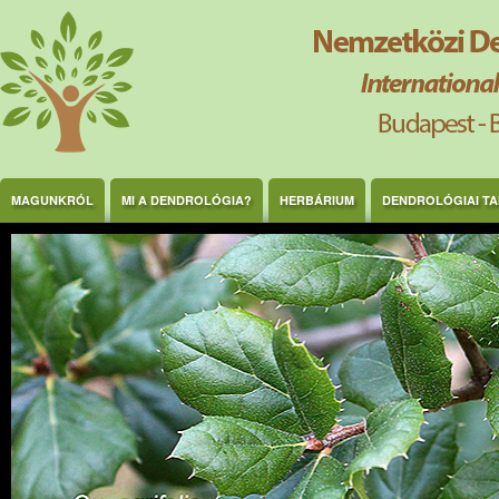
Ugrás a tartalomra
MAGUNKRÓL
MI A DENDROLÓGIA?
HERBÁRIUM
DENDROLÓGIAI T