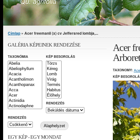
Jelenlegi hely
Címlap
» Acer freemanii (x) cv Jeffersred lombja,...
Acer fr
GALÉRIA KÉPEINEK RENDEZÉSE
Arbore
TAXONÓMIA
KÉP BESOROLÁS
TAXONOMY:
Ace
KÉP BESOROLÁ
RENDEZÉS
RENDEZÉS
EGY KÉP - EGY MONDAT