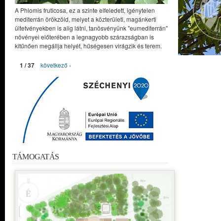
A Phlomis fruticosa, ez a szinte elfeledett, igénytelen
mediterrán örökzöld, melyet a közterületi, magánkerti
ültetvényekben is alig látni, tanösvényünk "eumediterrán"
növényei előterében a legnagyobb szárazságban is
kitűnően megállja helyét, hűségesen virágzik és terem.
1 / 37
következő ›
TÁMOGATÁS