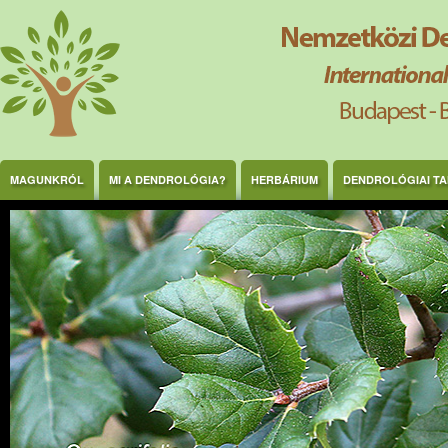
Ugrás a tartalomra
MAGUNKRÓL
MI A DENDROLÓGIA?
HERBÁRIUM
DENDROLÓGIAI T