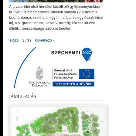
A tavasz idei első hírnökei között élő gyűjteményünkben
is kivirult a hibrid eredetű kikeleti bangita (Viburnum x
bodnantense, szülőfajai egy himalájai és egy észak-kínai
faj, a V. grandiflorum, illetve V. farreri); közel 100 éve
ültetik, népszerűsége azóta is töretlen.
‹ előző
3 / 37
következő ›
TÁMOGATÁS