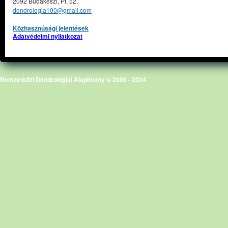
2092 Budakeszi, Pf. 52.
dendrologia100@gmail.com
Közhasznúsági jelentések
Adatvédelmi nyilatkozat
Nemzetközi Dendrológiai Alapítvány © 2006 - 2024