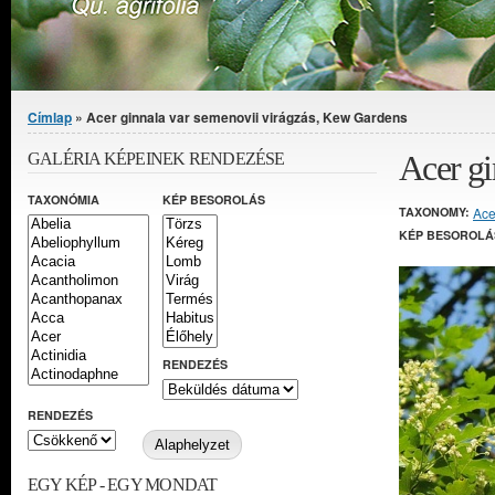
Jelenlegi hely
Címlap
» Acer ginnala var semenovii virágzás, Kew Gardens
Acer gi
GALÉRIA KÉPEINEK RENDEZÉSE
TAXONÓMIA
KÉP BESOROLÁS
TAXONOMY:
Ace
KÉP BESOROLÁ
RENDEZÉS
RENDEZÉS
EGY KÉP - EGY MONDAT