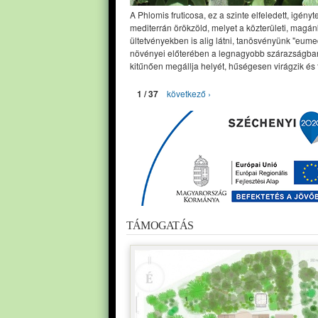
A Phlomis fruticosa, ez a szinte elfeledett, igényt
mediterrán örökzöld, melyet a közterületi, magán
ültetvényekben is alig látni, tanösvényünk "eume
növényei előterében a legnagyobb szárazságban
kitűnően megállja helyét, hűségesen virágzik és 
1 / 37
következő ›
TÁMOGATÁS