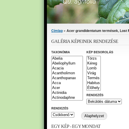
Jelenlegi hely
Címlap
» Acer grandidentatum termések, Lost M
GALÉRIA KÉPEINEK RENDEZÉSE
TAXONÓMIA
KÉP BESOROLÁS
RENDEZÉS
RENDEZÉS
EGY KÉP - EGY MONDAT