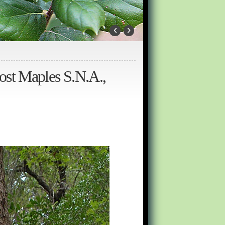
‹
›
ost Maples S.N.A.,