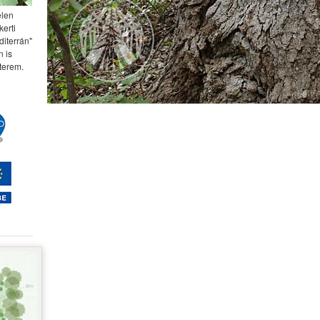
elen
kerti
diterrán"
 is
terem.