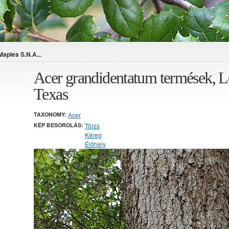
aples S.N.A...
Acer grandidentatum termések, L
Texas
TAXONOMY:
Acer
KÉP BESOROLÁS:
Törzs
Kéreg
Élőhely