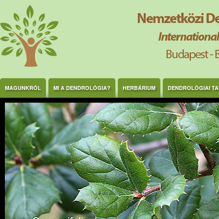
Ugrás a tartalomra
MAGUNKRÓL
MI A DENDROLÓGIA?
HERBÁRIUM
DENDROLÓGIAI T