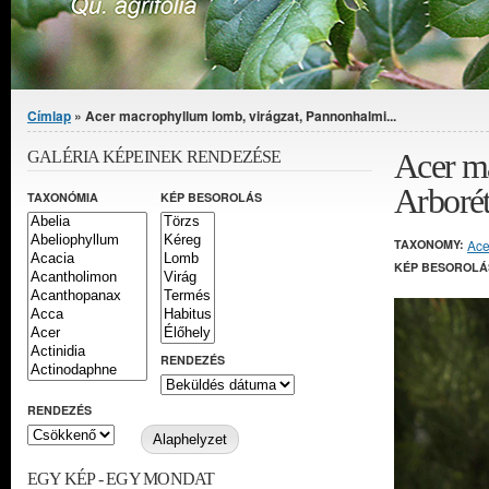
Jelenlegi hely
Címlap
» Acer macrophyllum lomb, virágzat, Pannonhalmi...
Acer m
GALÉRIA KÉPEINEK RENDEZÉSE
Arboré
TAXONÓMIA
KÉP BESOROLÁS
TAXONOMY:
Ace
KÉP BESOROLÁ
RENDEZÉS
RENDEZÉS
EGY KÉP - EGY MONDAT