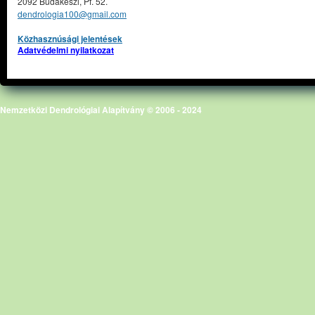
2092 Budakeszi, Pf. 52.
dendrologia100@gmail.com
Közhasznúsági jelentések
Adatvédelmi nyilatkozat
Nemzetközi Dendrológiai Alapítvány © 2006 - 2024