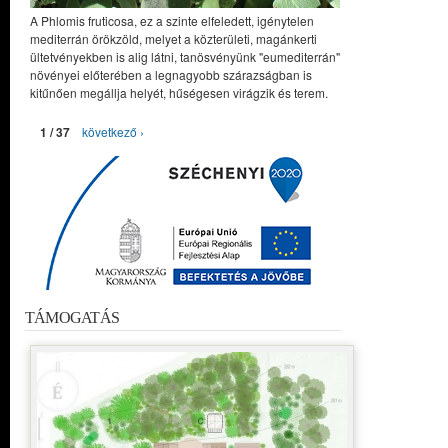
A Phlomis fruticosa, ez a szinte elfeledett, igénytelen
mediterrán örökzöld, melyet a közterületi, magánkerti
ültetvényekben is alig látni, tanösvényünk "eumediterrán"
növényei előterében a legnagyobb szárazságban is
kitűnően megállja helyét, hűségesen virágzik és terem.
1 / 37
következő ›
TÁMOGATÁS