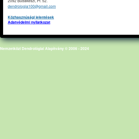
2092 Budakeszi, Pf. 52.
dendrologia100@gmail.com
Közhasznúsági jelentések
Adatvédelmi nyilatkozat
Nemzetközi Dendrológiai Alapítvány © 2006 - 2024