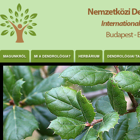
Ugrás a tartalomra
MAGUNKRÓL
MI A DENDROLÓGIA?
HERBÁRIUM
DENDROLÓGIAI T