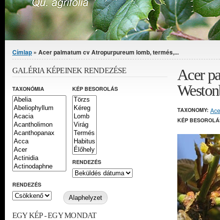
Jelenlegi hely
Címlap
» Acer palmatum cv Atropurpureum lomb, termés,...
Acer p
GALÉRIA KÉPEINEK RENDEZÉSE
Weston
TAXONÓMIA
KÉP BESOROLÁS
TAXONOMY:
Ace
KÉP BESOROLÁ
RENDEZÉS
RENDEZÉS
EGY KÉP - EGY MONDAT