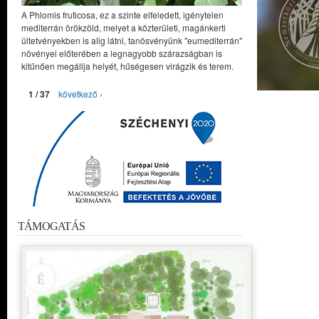
A Phlomis fruticosa, ez a szinte elfeledett, igénytelen
mediterrán örökzöld, melyet a közterületi, magánkerti
ültetvényekben is alig látni, tanösvényünk "eumediterrán"
növényei előterében a legnagyobb szárazságban is
kitűnően megállja helyét, hűségesen virágzik és terem.
1 / 37
következő ›
TÁMOGATÁS