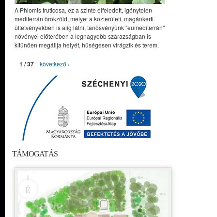
A Phlomis fruticosa, ez a szinte elfeledett, igénytelen
mediterrán örökzöld, melyet a közterületi, magánkerti
ültetvényekben is alig látni, tanösvényünk "eumediterrán"
növényei előterében a legnagyobb szárazságban is
kitűnően megállja helyét, hűségesen virágzik és terem.
1 / 37
következő ›
TÁMOGATÁS