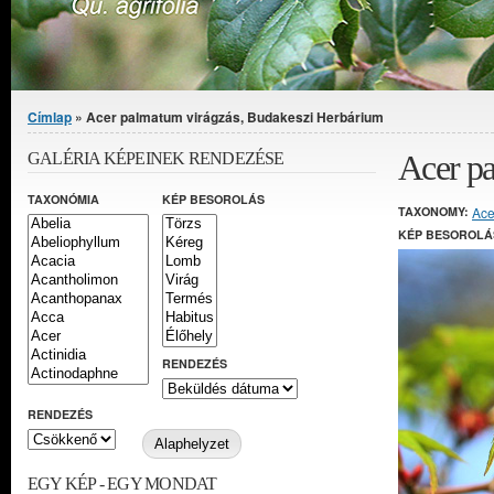
Jelenlegi hely
Címlap
» Acer palmatum virágzás, Budakeszi Herbárium
Acer p
GALÉRIA KÉPEINEK RENDEZÉSE
TAXONÓMIA
KÉP BESOROLÁS
TAXONOMY:
Ace
KÉP BESOROLÁ
RENDEZÉS
RENDEZÉS
EGY KÉP - EGY MONDAT