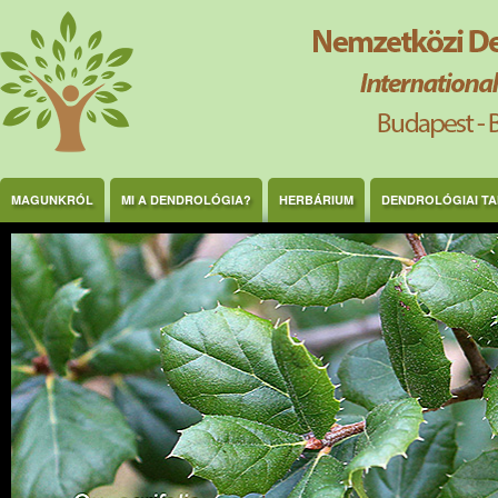
Ugrás a tartalomra
MAGUNKRÓL
MI A DENDROLÓGIA?
HERBÁRIUM
DENDROLÓGIAI T