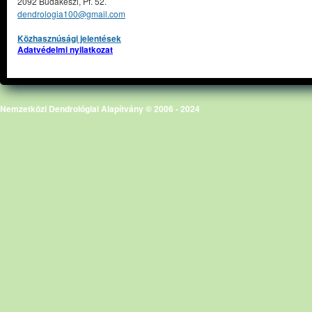
2092 Budakeszi, Pf. 52.
dendrologia100@gmail.com
Közhasznúsági jelentések
Adatvédelmi nyilatkozat
Nemzetközi Dendrológiai Alapítvány © 2006 - 2024