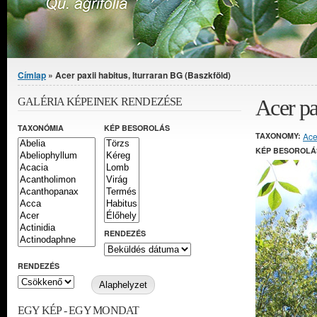
Jelenlegi hely
Címlap
» Acer paxii habitus, Iturraran BG (Baszkföld)
Acer pa
GALÉRIA KÉPEINEK RENDEZÉSE
TAXONÓMIA
KÉP BESOROLÁS
TAXONOMY:
Ace
KÉP BESOROLÁ
RENDEZÉS
RENDEZÉS
EGY KÉP - EGY MONDAT