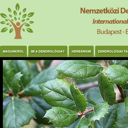
Ugrás a tartalomra
MAGUNKRÓL
MI A DENDROLÓGIA?
HERBÁRIUM
DENDROLÓGIAI T