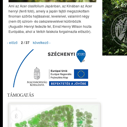
Ami az Acer cissifolium Japánban, az Kínában az Acer
henryi (fenti fotó), amely a japán fajtól megszokottam
finoman szőrös hajtásaival, leveleivel, valamint négy
(nem öt) szirom- és csészelevelével különbözik
(Augustin Henryi fedezte fel, Ernst Henry Wilson hozta
Európába, ahol a Veitch faiskola forgalmazta először).
‹ előző
2 / 37
következő ›
TÁMOGATÁS