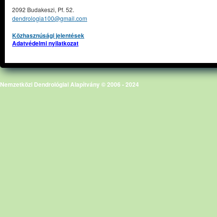
2092 Budakeszi, Pf. 52.
dendrologia100@gmail.com
Közhasznúsági jelentések
Adatvédelmi nyilatkozat
Nemzetközi Dendrológiai Alapítvány © 2006 - 2024