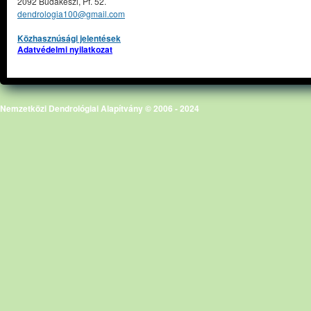
2092 Budakeszi, Pf. 52.
dendrologia100@gmail.com
Közhasznúsági jelentések
Adatvédelmi nyilatkozat
Nemzetközi Dendrológiai Alapítvány © 2006 - 2024