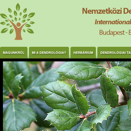
Ugrás a tartalomra
MAGUNKRÓL
MI A DENDROLÓGIA?
HERBÁRIUM
DENDROLÓGIAI T