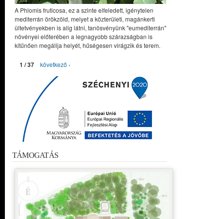
A Phlomis fruticosa, ez a szinte elfeledett, igénytelen
mediterrán örökzöld, melyet a közterületi, magánkerti
ültetvényekben is alig látni, tanösvényünk "eumediterrán"
növényei előterében a legnagyobb szárazságban is
kitűnően megállja helyét, hűségesen virágzik és terem.
1 / 37
következő ›
TÁMOGATÁS