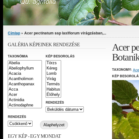
Jelenlegi hely
Címlap
» Acer pectinatum ssp laxiflorum virágzásban,...
Acer pe
GALÉRIA KÉPEINEK RENDEZÉSE
Botanik
TAXONÓMIA
KÉP BESOROLÁS
TAXONOMY:
Ace
KÉP BESOROLÁ
RENDEZÉS
RENDEZÉS
EGY KÉP - EGY MONDAT