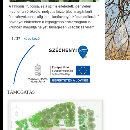
A Phlomis fruticosa, ez a szinte elfeledett, igénytelen
mediterrán örökzöld, melyet a közterületi, magánkerti
ültetvényekben is alig látni, tanösvényünk "eumediterrán"
növényei előterében a legnagyobb szárazságban is
kitűnően megállja helyét, hűségesen virágzik és terem.
1 / 37
következő ›
TÁMOGATÁS