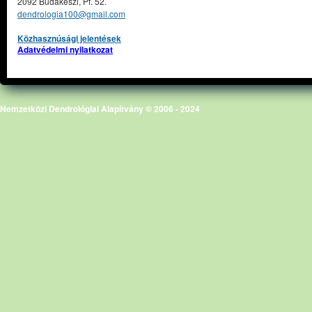
2092 Budakeszi, Pf. 52.
dendrologia100@gmail.com
Közhasznúsági jelentések
Adatvédelmi nyilatkozat
Nemzetközi Dendrológiai Alapítvány © 2006 - 2024