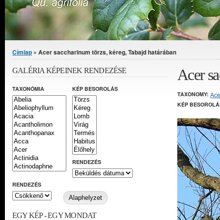
Jelenlegi hely
Címlap
» Acer saccharinum törzs, kéreg, Tabajd határában
Acer sa
GALÉRIA KÉPEINEK RENDEZÉSE
TAXONÓMIA
KÉP BESOROLÁS
TAXONOMY:
Ace
KÉP BESOROLÁ
RENDEZÉS
RENDEZÉS
EGY KÉP - EGY MONDAT