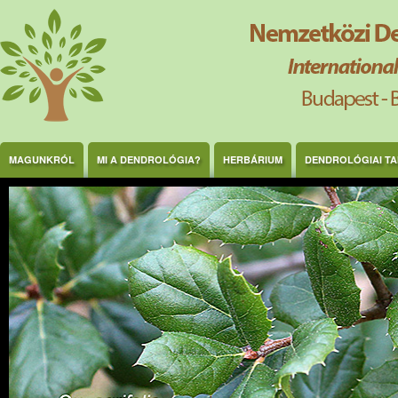
Ugrás a tartalomra
MAGUNKRÓL
MI A DENDROLÓGIA?
HERBÁRIUM
DENDROLÓGIAI T