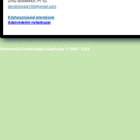
2092 Budakeszi, Pf. 52.
dendrologia100@gmail.com
Közhasznúsági jelentések
Adatvédelmi nyilatkozat
Nemzetközi Dendrológiai Alapítvány © 2006 - 2024