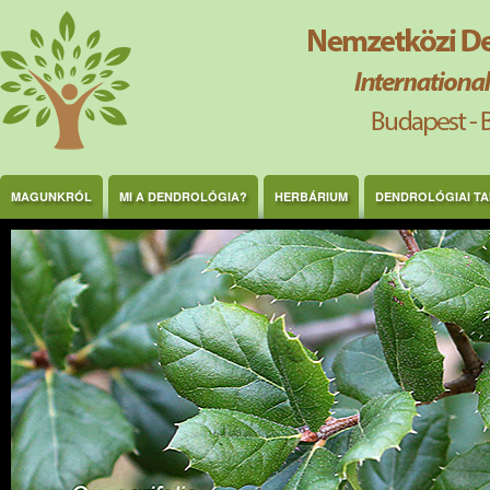
Ugrás a tartalomra
MAGUNKRÓL
MI A DENDROLÓGIA?
HERBÁRIUM
DENDROLÓGIAI T