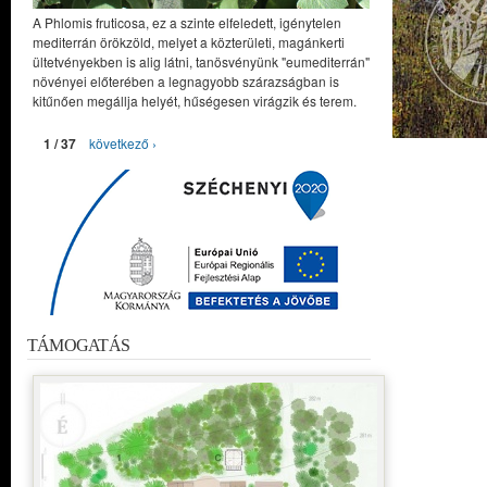
A Phlomis fruticosa, ez a szinte elfeledett, igénytelen
mediterrán örökzöld, melyet a közterületi, magánkerti
ültetvényekben is alig látni, tanösvényünk "eumediterrán"
növényei előterében a legnagyobb szárazságban is
kitűnően megállja helyét, hűségesen virágzik és terem.
1 / 37
következő ›
TÁMOGATÁS