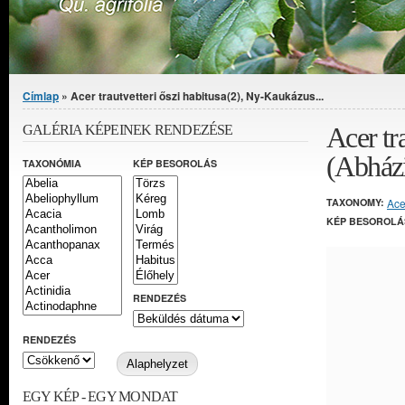
Jelenlegi hely
Címlap
» Acer trautvetteri őszi habitusa(2), Ny-Kaukázus...
Acer tr
GALÉRIA KÉPEINEK RENDEZÉSE
(Abház
TAXONÓMIA
KÉP BESOROLÁS
TAXONOMY:
Ace
KÉP BESOROLÁ
RENDEZÉS
RENDEZÉS
EGY KÉP - EGY MONDAT