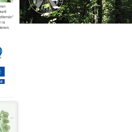
elen
kerti
diterrán"
 is
terem.