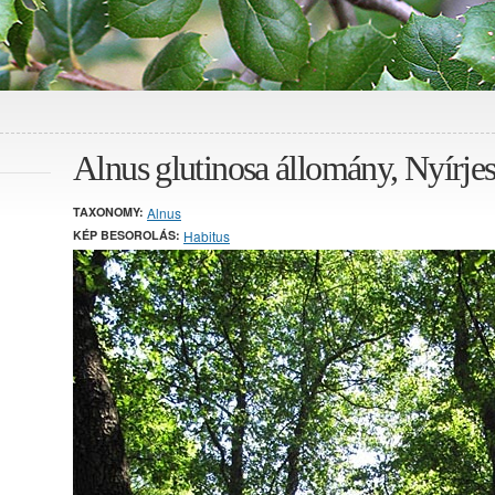
Alnus glutinosa állomány, Nyírje
TAXONOMY:
Alnus
KÉP BESOROLÁS:
Habitus