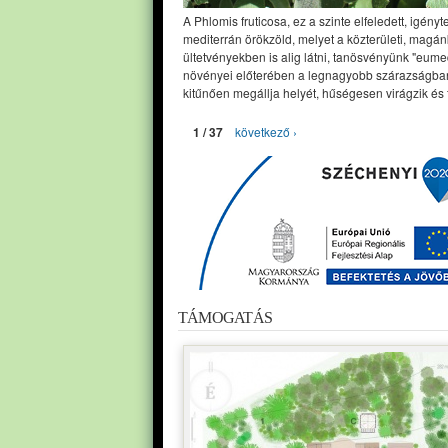
A Phlomis fruticosa, ez a szinte elfeledett, igényt
mediterrán örökzöld, melyet a közterületi, magán
ültetvényekben is alig látni, tanösvényünk "eume
növényei előterében a legnagyobb szárazságban
kitűnően megállja helyét, hűségesen virágzik és 
1 / 37
következő ›
TÁMOGATÁS