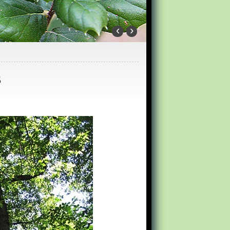
‹
›
s