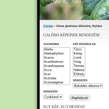
Jelenlegi hely
Címlap
» Alnus glutinosa állomány, Nyírjes
GALÉRIA KÉPEINEK RENDEZÉSE
TAXONÓMIA
KÉP BESOROLÁS
RENDEZÉS
RENDEZÉS
EGY KÉP - EGY MONDAT