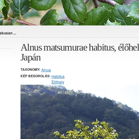
kusan ...
Alnus matsumurae habitus, élőhel
Japán
TAXONOMY:
Alnus
KÉP BESOROLÁS:
Habitus
Élőhely