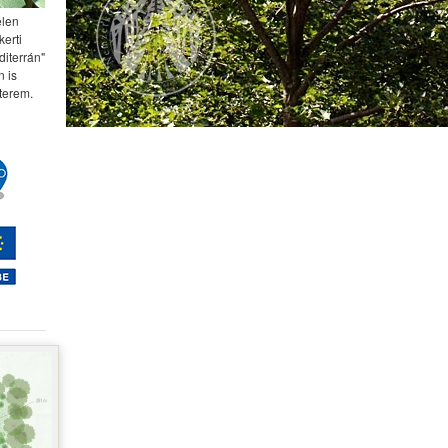
elen
kerti
diterrán"
 is
terem.