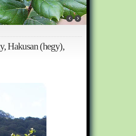
‹
›
y, Hakusan (hegy),