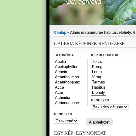
Jelenlegi hely
Címlap
» Alnus matsumurae habitus, élőhely, Ha
GALÉRIA KÉPEINEK RENDEZÉSE
TAXONÓMIA
KÉP BESOROLÁS
RENDEZÉS
RENDEZÉS
EGY KÉP - EGY MONDAT