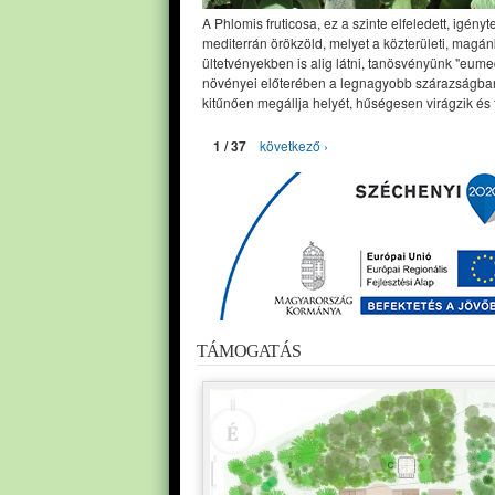
A Phlomis fruticosa, ez a szinte elfeledett, igényt
mediterrán örökzöld, melyet a közterületi, magán
ültetvényekben is alig látni, tanösvényünk "eume
növényei előterében a legnagyobb szárazságban
kitűnően megállja helyét, hűségesen virágzik és 
1 / 37
következő ›
TÁMOGATÁS