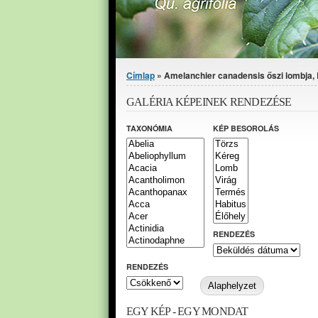
Jelenlegi hely
Címlap
» Amelanchier canadensis őszi lombja, 
GALÉRIA KÉPEINEK RENDEZÉSE
TAXONÓMIA
KÉP BESOROLÁS
RENDEZÉS
RENDEZÉS
EGY KÉP - EGY MONDAT