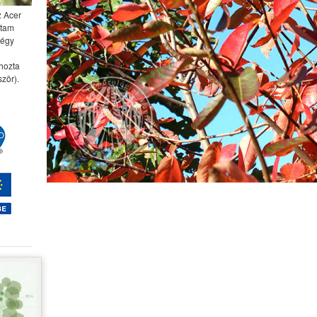
z Acer
ttam
négy
 hozta
zör).