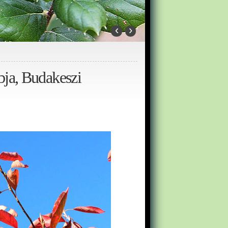
‹
›
bja, Budakeszi