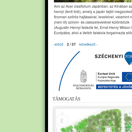
Ami az Acer cissifolium Japánban, az Kínában a
henryi (fenti fotó), amely a japán fajtól megszoko
finoman szőrös hajtásaival, leveleivel, valamint 
(nem öt) szirom- és csészelevelével különbözik
(Augustin Henryi fedezte fel, Ernst Henry Wilson
Európába, ahol a Veitch faiskola forgalmazta elős
‹ előző
2 / 37
következő ›
TÁMOGATÁS