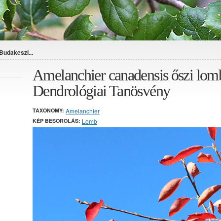
Budakeszi...
Amelanchier canadensis őszi lom
Dendrológiai Tanösvény
TAXONOMY:
Amelanchier
KÉP BESOROLÁS:
Lomb