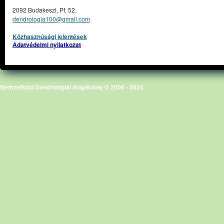
2092 Budakeszi, Pf. 52.
dendrologia100@gmail.com
Közhasznúsági jelentések
Adatvédelmi nyilatkozat
Nemzetközi Dendrológiai Alapítvány © 2006 - 2024