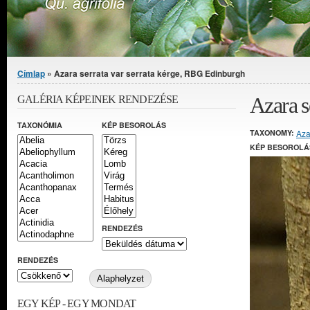
Jelenlegi hely
Címlap
» Azara serrata var serrata kérge, RBG Edinburgh
Azara s
GALÉRIA KÉPEINEK RENDEZÉSE
TAXONÓMIA
KÉP BESOROLÁS
TAXONOMY:
Aza
KÉP BESOROLÁ
RENDEZÉS
RENDEZÉS
EGY KÉP - EGY MONDAT