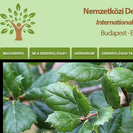
Ugrás a tartalomra
MAGUNKRÓL
MI A DENDROLÓGIA?
HERBÁRIUM
DENDROLÓGIAI T