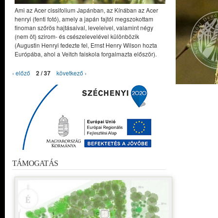
Ami az Acer cissifolium Japánban, az Kínában az Acer
henryi (fenti fotó), amely a japán fajtól megszokottam
finoman szőrös hajtásaival, leveleivel, valamint négy
(nem öt) szirom- és csészelevelével különbözik
(Augustin Henryi fedezte fel, Ernst Henry Wilson hozta
Európába, ahol a Veitch faiskola forgalmazta először).
‹ előző
2 / 37
következő ›
TÁMOGATÁS