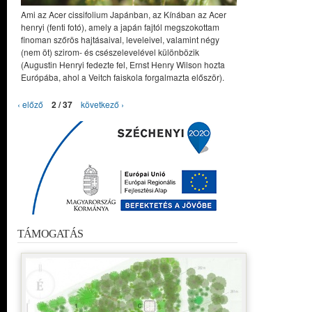
Ami az Acer cissifolium Japánban, az Kínában az Acer
henryi (fenti fotó), amely a japán fajtól megszokottam
finoman szőrös hajtásaival, leveleivel, valamint négy
(nem öt) szirom- és csészelevelével különbözik
(Augustin Henryi fedezte fel, Ernst Henry Wilson hozta
Európába, ahol a Veitch faiskola forgalmazta először).
‹ előző
2 / 37
következő ›
TÁMOGATÁS