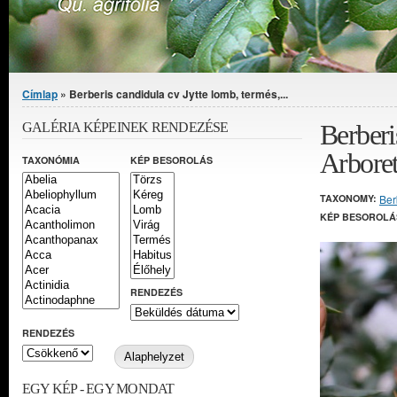
Jelenlegi hely
Címlap
» Berberis candidula cv Jytte lomb, termés,...
Berberi
GALÉRIA KÉPEINEK RENDEZÉSE
Arbore
TAXONÓMIA
KÉP BESOROLÁS
TAXONOMY:
Ber
KÉP BESOROLÁ
RENDEZÉS
RENDEZÉS
EGY KÉP - EGY MONDAT