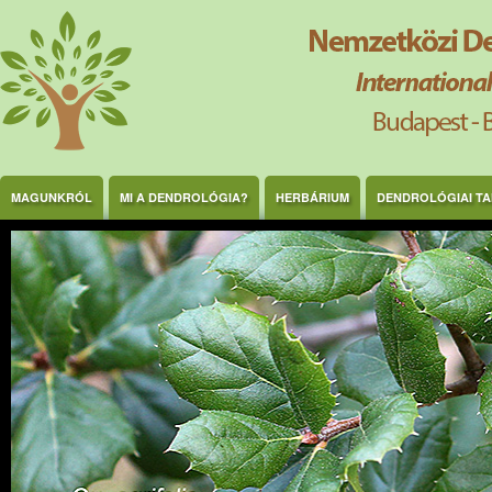
Ugrás a tartalomra
MAGUNKRÓL
MI A DENDROLÓGIA?
HERBÁRIUM
DENDROLÓGIAI T