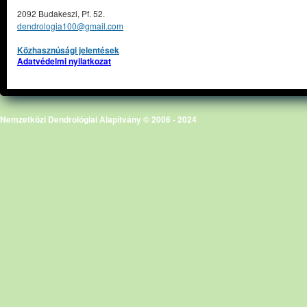
2092 Budakeszi, Pf. 52.
dendrologia100@gmail.com
Közhasznúsági jelentések
Adatvédelmi nyilatkozat
Nemzetközi Dendrológiai Alapítvány © 2006 - 2024