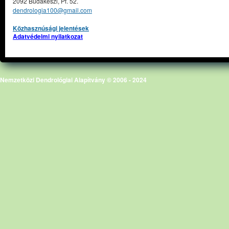
2092 Budakeszi, Pf. 52.
dendrologia100@gmail.com
Közhasznúsági jelentések
Adatvédelmi nyilatkozat
Nemzetközi Dendrológiai Alapítvány © 2006 - 2024