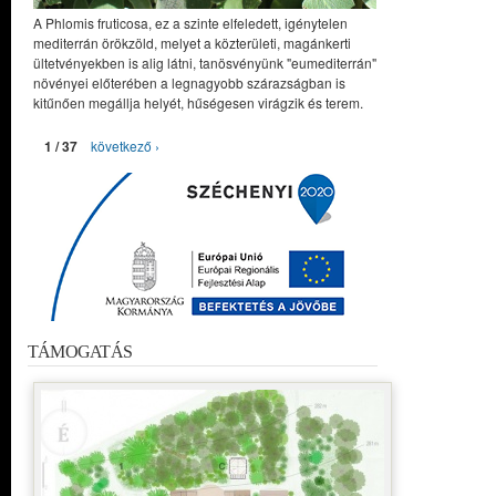
A Phlomis fruticosa, ez a szinte elfeledett, igénytelen
mediterrán örökzöld, melyet a közterületi, magánkerti
ültetvényekben is alig látni, tanösvényünk "eumediterrán"
növényei előterében a legnagyobb szárazságban is
kitűnően megállja helyét, hűségesen virágzik és terem.
1 / 37
következő ›
TÁMOGATÁS