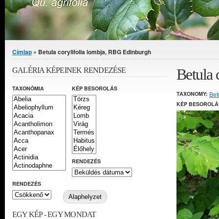
Jelenlegi hely
Címlap
» Betula corylifolia lombja, RBG Edinburgh
Betula 
GALÉRIA KÉPEINEK RENDEZÉSE
TAXONÓMIA
KÉP BESOROLÁS
TAXONOMY:
Bet
KÉP BESOROLÁ
RENDEZÉS
RENDEZÉS
EGY KÉP - EGY MONDAT