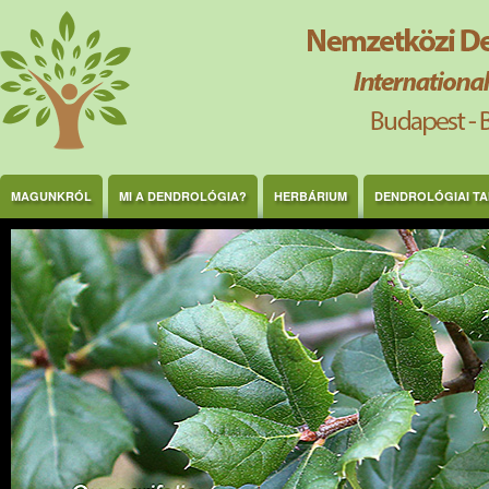
Ugrás a tartalomra
MAGUNKRÓL
MI A DENDROLÓGIA?
HERBÁRIUM
DENDROLÓGIAI T