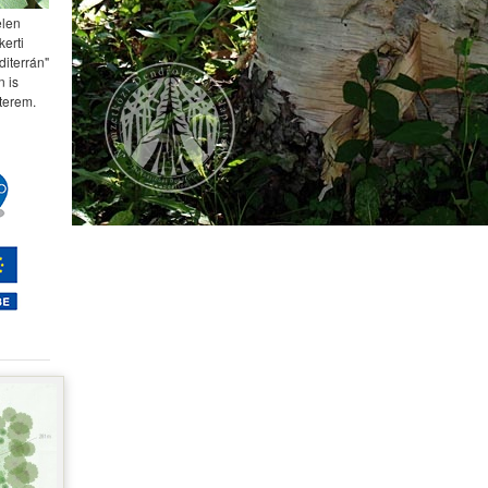
elen
kerti
diterrán"
 is
terem.