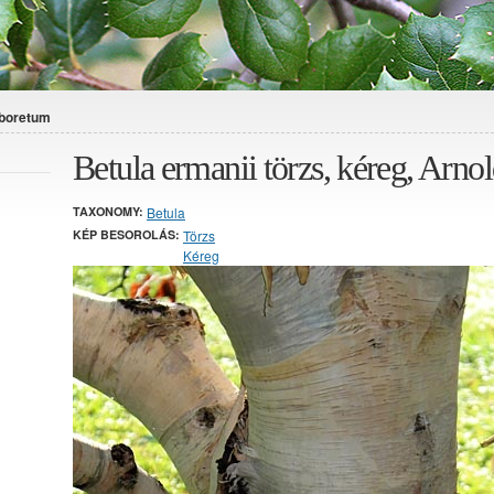
rboretum
Betula ermanii törzs, kéreg, Arn
TAXONOMY:
Betula
KÉP BESOROLÁS:
Törzs
Kéreg