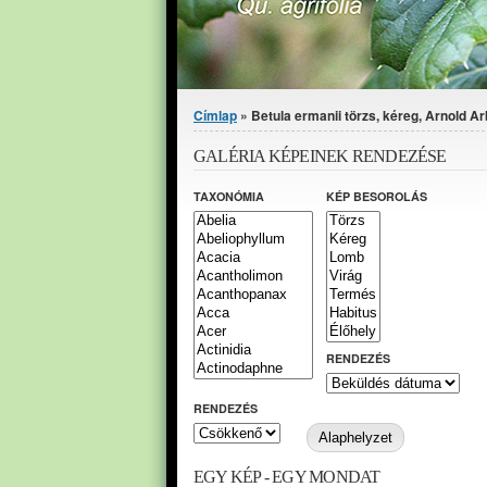
Jelenlegi hely
Címlap
» Betula ermanii törzs, kéreg, Arnold A
GALÉRIA KÉPEINEK RENDEZÉSE
TAXONÓMIA
KÉP BESOROLÁS
RENDEZÉS
RENDEZÉS
EGY KÉP - EGY MONDAT