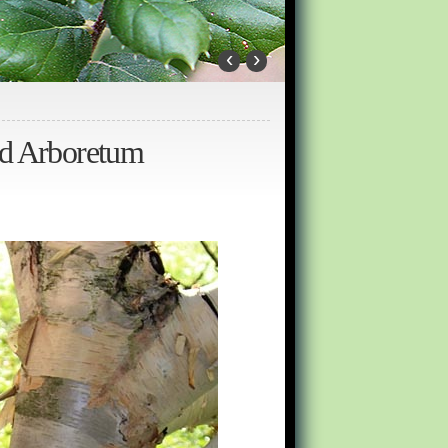
‹
›
old Arboretum