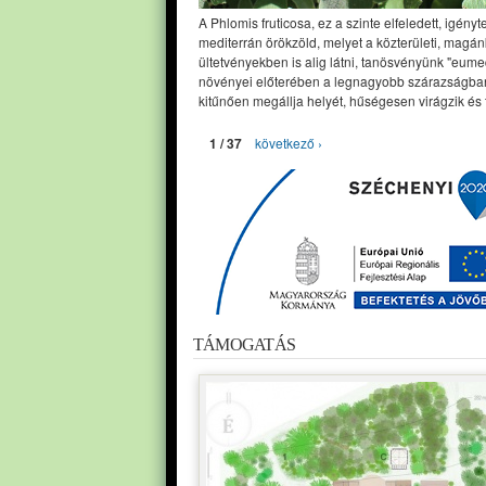
A Phlomis fruticosa, ez a szinte elfeledett, igényt
mediterrán örökzöld, melyet a közterületi, magán
ültetvényekben is alig látni, tanösvényünk "eume
növényei előterében a legnagyobb szárazságban
kitűnően megállja helyét, hűségesen virágzik és 
1 / 37
következő ›
TÁMOGATÁS