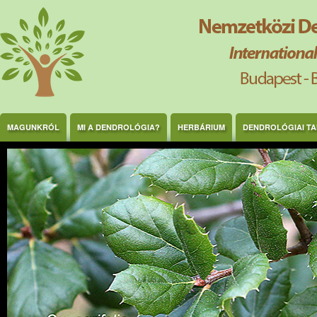
Ugrás a tartalomra
MAGUNKRÓL
MI A DENDROLÓGIA?
HERBÁRIUM
DENDROLÓGIAI T