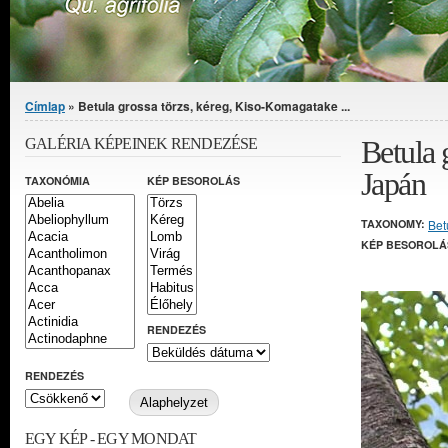
Jelenlegi hely
Címlap
» Betula grossa törzs, kéreg, Kiso-Komagatake ...
Betula 
GALÉRIA KÉPEINEK RENDEZÉSE
Japán
TAXONÓMIA
KÉP BESOROLÁS
TAXONOMY:
Bet
KÉP BESOROLÁ
RENDEZÉS
RENDEZÉS
EGY KÉP - EGY MONDAT