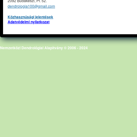
2092 Budakeszi, Pf. 52.
dendrologia100@gmail.com
Közhasznúsági jelentések
Adatvédelmi nyilatkozat
Nemzetközi Dendrológiai Alapítvány © 2006 - 2024