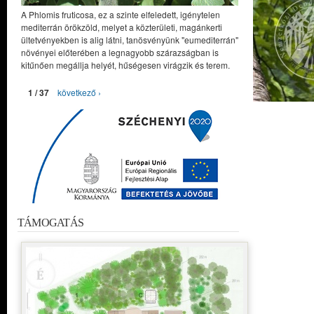
A Phlomis fruticosa, ez a szinte elfeledett, igénytelen
mediterrán örökzöld, melyet a közterületi, magánkerti
ültetvényekben is alig látni, tanösvényünk "eumediterrán"
növényei előterében a legnagyobb szárazságban is
kitűnően megállja helyét, hűségesen virágzik és terem.
1 / 37
következő ›
TÁMOGATÁS