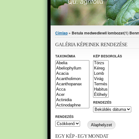
Jelenlegi hely
Címlap
» Betula medwediewii lombozat(1) Benm
GALÉRIA KÉPEINEK RENDEZÉSE
TAXONÓMIA
KÉP BESOROLÁS
RENDEZÉS
RENDEZÉS
EGY KÉP - EGY MONDAT