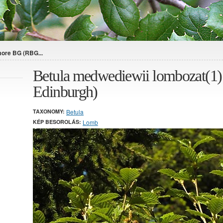
ore BG (RBG...
Betula medwediewii lombozat(
Edinburgh)
TAXONOMY:
Betula
KÉP BESOROLÁS:
Lomb