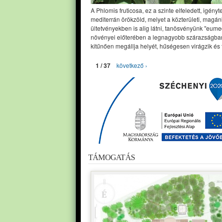
A Phlomis fruticosa, ez a szinte elfeledett, igényt
mediterrán örökzöld, melyet a közterületi, magán
ültetvényekben is alig látni, tanösvényünk "eume
növényei előterében a legnagyobb szárazságban
kitűnően megállja helyét, hűségesen virágzik és 
1 / 37
következő ›
TÁMOGATÁS