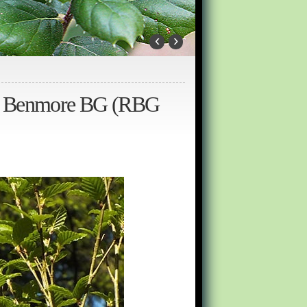
‹
›
1) Benmore BG (RBG