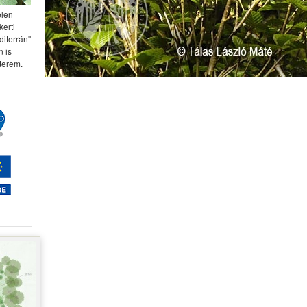
elen
kerti
diterrán"
 is
terem.