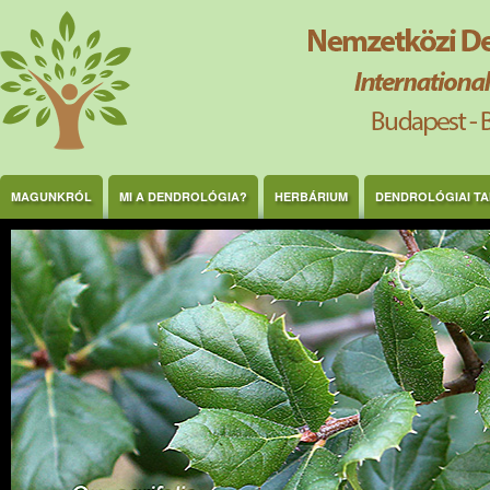
Ugrás a tartalomra
MAGUNKRÓL
MI A DENDROLÓGIA?
HERBÁRIUM
DENDROLÓGIAI T