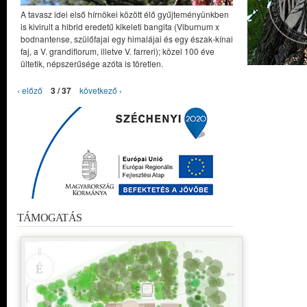
A tavasz idei első hírnökei között élő gyűjteményünkben
is kivirult a hibrid eredetű kikeleti bangita (Viburnum x
bodnantense, szülőfajai egy himalájai és egy észak-kínai
faj, a V. grandiflorum, illetve V. farreri); közel 100 éve
ültetik, népszerűsége azóta is töretlen.
‹ előző
3 / 37
következő ›
TÁMOGATÁS