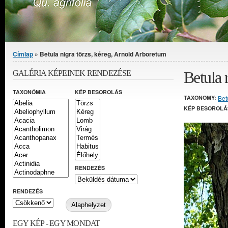
Jelenlegi hely
Címlap
» Betula nigra törzs, kéreg, Arnold Arboretum
Betula 
GALÉRIA KÉPEINEK RENDEZÉSE
TAXONÓMIA
KÉP BESOROLÁS
TAXONOMY:
Bet
KÉP BESOROLÁ
RENDEZÉS
RENDEZÉS
EGY KÉP - EGY MONDAT