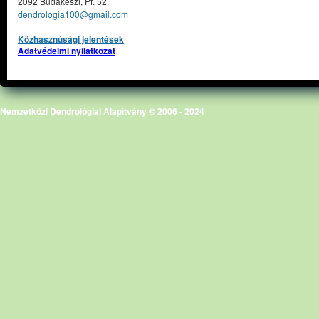
2092 Budakeszi, Pf. 52.
dendrologia100@gmail.com
Közhasznúsági jelentések
Adatvédelmi nyilatkozat
Nemzetközi Dendrológiai Alapítvány © 2006 - 2024