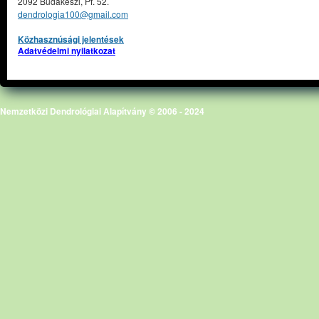
2092 Budakeszi, Pf. 52.
dendrologia100@gmail.com
Közhasznúsági jelentések
Adatvédelmi nyilatkozat
Nemzetközi Dendrológiai Alapítvány © 2006 - 2024