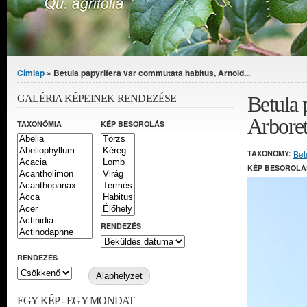
Jelenlegi hely
Címlap
» Betula papyrifera var commutata habitus, Arnold...
Betula 
GALÉRIA KÉPEINEK RENDEZÉSE
Arbore
TAXONÓMIA
KÉP BESOROLÁS
TAXONOMY:
Bet
KÉP BESOROLÁ
RENDEZÉS
RENDEZÉS
EGY KÉP - EGY MONDAT