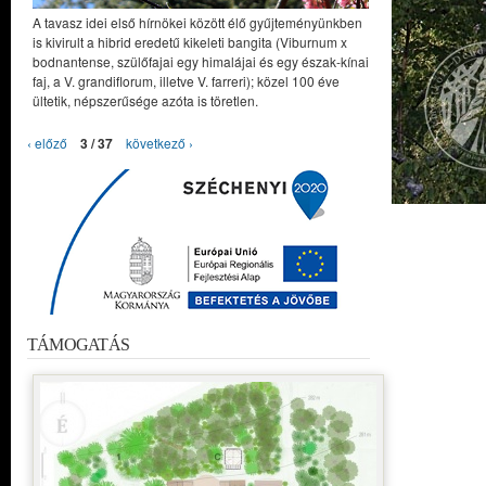
A tavasz idei első hírnökei között élő gyűjteményünkben
is kivirult a hibrid eredetű kikeleti bangita (Viburnum x
bodnantense, szülőfajai egy himalájai és egy észak-kínai
faj, a V. grandiflorum, illetve V. farreri); közel 100 éve
ültetik, népszerűsége azóta is töretlen.
‹ előző
3 / 37
következő ›
TÁMOGATÁS