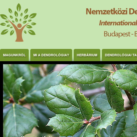
Ugrás a tartalomra
MAGUNKRÓL
MI A DENDROLÓGIA?
HERBÁRIUM
DENDROLÓGIAI T