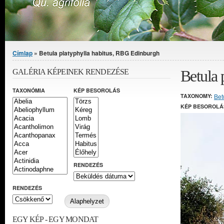
Jelenlegi hely
Címlap
» Betula platyphylla habitus, RBG Edinburgh
Betula 
GALÉRIA KÉPEINEK RENDEZÉSE
TAXONÓMIA
KÉP BESOROLÁS
TAXONOMY:
Bet
KÉP BESOROLÁ
RENDEZÉS
RENDEZÉS
EGY KÉP - EGY MONDAT