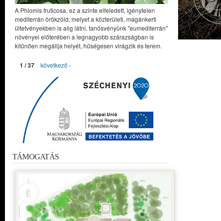
A Phlomis fruticosa, ez a szinte elfeledett, igénytelen
mediterrán örökzöld, melyet a közterületi, magánkerti
ültetvényekben is alig látni, tanösvényünk "eumediterrán"
növényei előterében a legnagyobb szárazságban is
kitűnően megállja helyét, hűségesen virágzik és terem.
1 / 37
következő ›
TÁMOGATÁS