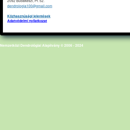
2092 Budakeszi, Pf. 52.
dendrologia100@gmail.com
Közhasznúsági jelentések
Adatvédelmi nyilatkozat
Nemzetközi Dendrológiai Alapítvány © 2006 - 2024