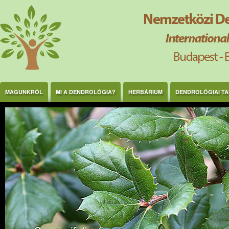
Ugrás a tartalomra
MAGUNKRÓL
MI A DENDROLÓGIA?
HERBÁRIUM
DENDROLÓGIAI T