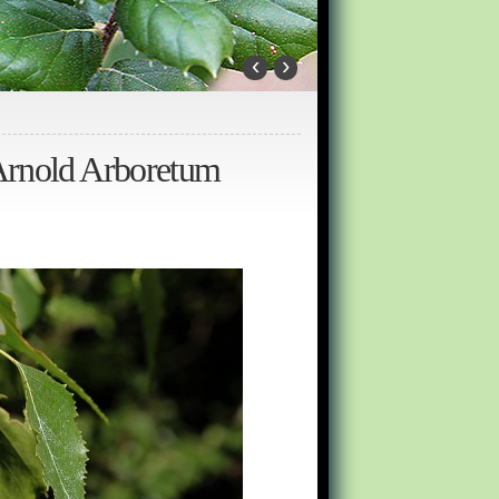
‹
›
 Arnold Arboretum