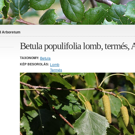
ld Arboretum
Betula populifolia lomb, termés,
TAXONOMY:
Betula
KÉP BESOROLÁS:
Lomb
Termés