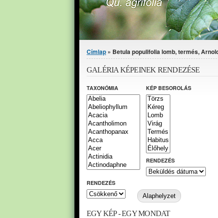
Jelenlegi hely
Címlap
» Betula populifolia lomb, termés, Arno
GALÉRIA KÉPEINEK RENDEZÉSE
TAXONÓMIA
KÉP BESOROLÁS
RENDEZÉS
RENDEZÉS
EGY KÉP - EGY MONDAT