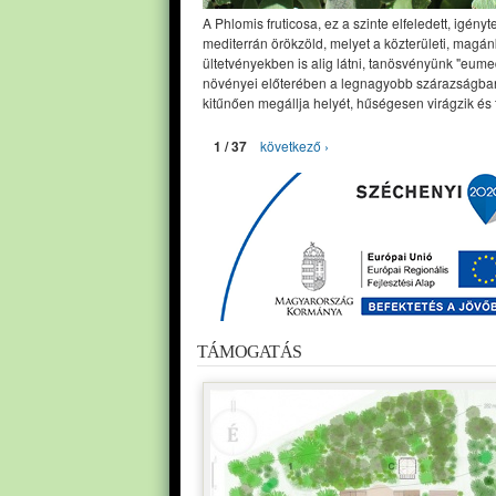
A Phlomis fruticosa, ez a szinte elfeledett, igényt
mediterrán örökzöld, melyet a közterületi, magán
ültetvényekben is alig látni, tanösvényünk "eume
növényei előterében a legnagyobb szárazságban
kitűnően megállja helyét, hűségesen virágzik és 
1 / 37
következő ›
TÁMOGATÁS