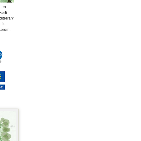
elen
kerti
diterrán"
 is
terem.