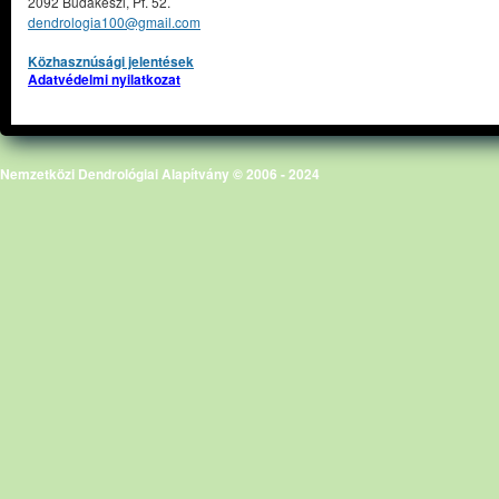
2092 Budakeszi, Pf. 52.
dendrologia100@gmail.com
Közhasznúsági jelentések
Adatvédelmi nyilatkozat
Nemzetközi Dendrológiai Alapítvány © 2006 - 2024