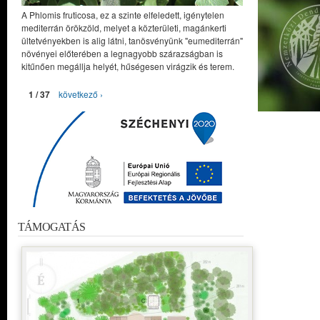
A Phlomis fruticosa, ez a szinte elfeledett, igénytelen
mediterrán örökzöld, melyet a közterületi, magánkerti
ültetvényekben is alig látni, tanösvényünk "eumediterrán"
növényei előterében a legnagyobb szárazságban is
kitűnően megállja helyét, hűségesen virágzik és terem.
1 / 37
következő ›
TÁMOGATÁS