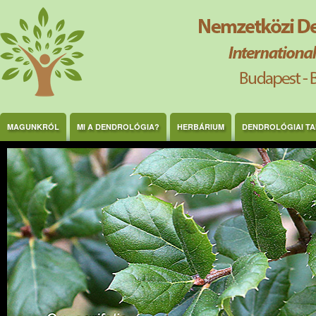
Ugrás a tartalomra
MAGUNKRÓL
MI A DENDROLÓGIA?
HERBÁRIUM
DENDROLÓGIAI T