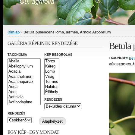
Jelenlegi hely
Címlap
» Betula pubescens lomb, termés, Arnold Arboretum
Betula 
GALÉRIA KÉPEINEK RENDEZÉSE
TAXONÓMIA
KÉP BESOROLÁS
TAXONOMY:
Bet
KÉP BESOROLÁ
RENDEZÉS
RENDEZÉS
EGY KÉP - EGY MONDAT