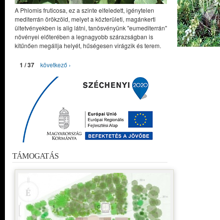
A Phlomis fruticosa, ez a szinte elfeledett, igénytelen
mediterrán örökzöld, melyet a közterületi, magánkerti
ültetvényekben is alig látni, tanösvényünk "eumediterrán"
növényei előterében a legnagyobb szárazságban is
kitűnően megállja helyét, hűségesen virágzik és terem.
1 / 37
következő ›
TÁMOGATÁS