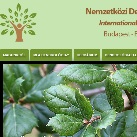
Ugrás a tartalomra
MAGUNKRÓL
MI A DENDROLÓGIA?
HERBÁRIUM
DENDROLÓGIAI T