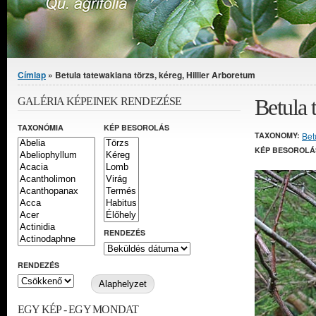
Jelenlegi hely
Címlap
» Betula tatewakiana törzs, kéreg, Hillier Arboretum
Betula 
GALÉRIA KÉPEINEK RENDEZÉSE
TAXONÓMIA
KÉP BESOROLÁS
TAXONOMY:
Bet
KÉP BESOROLÁ
RENDEZÉS
RENDEZÉS
EGY KÉP - EGY MONDAT