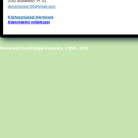
2092 Budakeszi, Pf. 52.
dendrologia100@gmail.com
Közhasznúsági jelentések
Adatvédelmi nyilatkozat
Nemzetközi Dendrológiai Alapítvány © 2006 - 2024