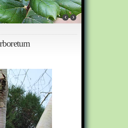
‹
›
 Arboretum