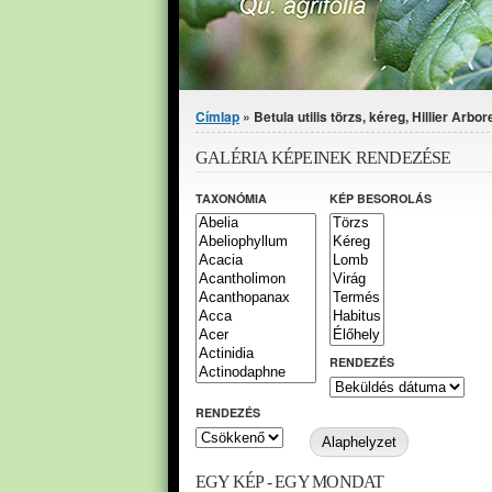
Jelenlegi hely
Címlap
» Betula utilis törzs, kéreg, Hillier Arbo
GALÉRIA KÉPEINEK RENDEZÉSE
TAXONÓMIA
KÉP BESOROLÁS
RENDEZÉS
RENDEZÉS
EGY KÉP - EGY MONDAT