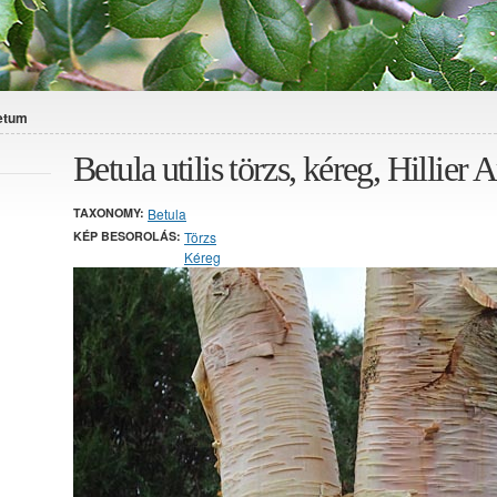
retum
Betula utilis törzs, kéreg, Hillier
TAXONOMY:
Betula
KÉP BESOROLÁS:
Törzs
Kéreg