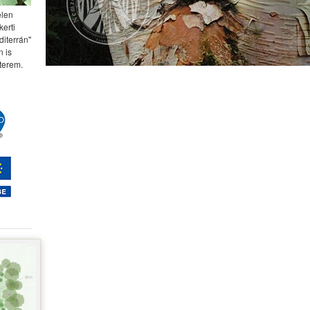
elen
kerti
diterrán"
 is
terem.