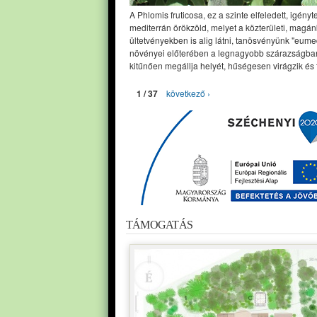
A Phlomis fruticosa, ez a szinte elfeledett, igényt
mediterrán örökzöld, melyet a közterületi, magán
ültetvényekben is alig látni, tanösvényünk "eume
növényei előterében a legnagyobb szárazságban
kitűnően megállja helyét, hűségesen virágzik és 
1 / 37
következő ›
TÁMOGATÁS