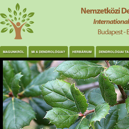
Ugrás a tartalomra
MAGUNKRÓL
MI A DENDROLÓGIA?
HERBÁRIUM
DENDROLÓGIAI T