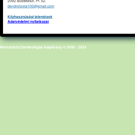
2092 Budakeszi, Pf. 52.
dendrologia100@gmail.com
Közhasznúsági jelentések
Adatvédelmi nyilatkozat
Nemzetközi Dendrológiai Alapítvány © 2006 - 2024