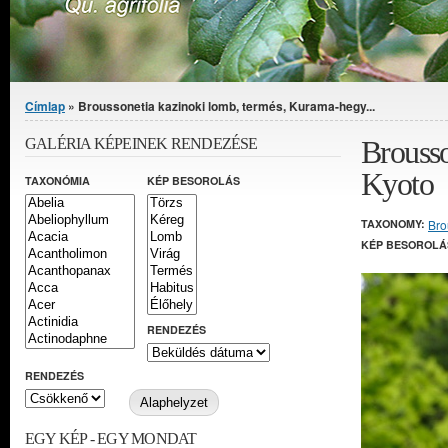
Jelenlegi hely
Címlap
» Broussonetia kazinoki lomb, termés, Kurama-hegy...
Brousso
GALÉRIA KÉPEINEK RENDEZÉSE
Kyoto
TAXONÓMIA
KÉP BESOROLÁS
TAXONOMY:
Bro
KÉP BESOROLÁ
RENDEZÉS
RENDEZÉS
EGY KÉP - EGY MONDAT