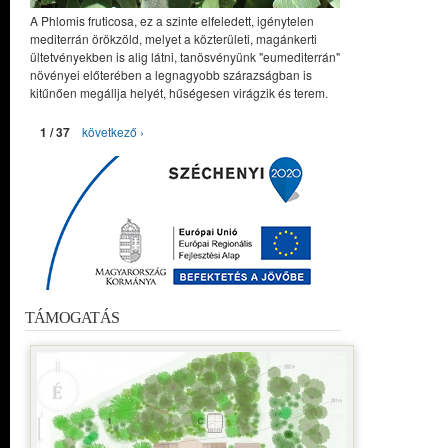
A Phlomis fruticosa, ez a szinte elfeledett, igénytelen
mediterrán örökzöld, melyet a közterületi, magánkerti
ültetvényekben is alig látni, tanösvényünk "eumediterrán"
növényei előterében a legnagyobb szárazságban is
kitűnően megállja helyét, hűségesen virágzik és terem.
1 / 37
következő ›
TÁMOGATÁS