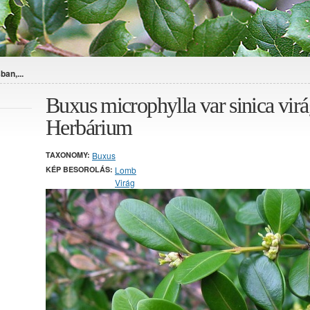
an,...
Buxus microphylla var sinica vir
Herbárium
TAXONOMY:
Buxus
KÉP BESOROLÁS:
Lomb
Virág