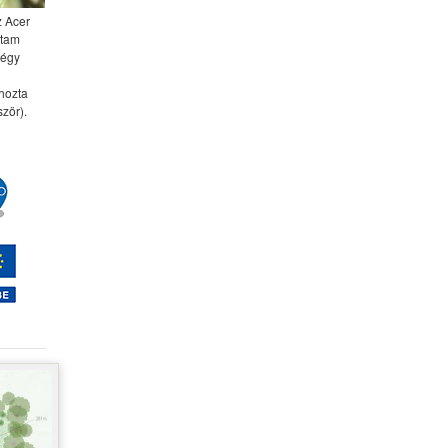
z Acer
ttam
négy
 hozta
zör).