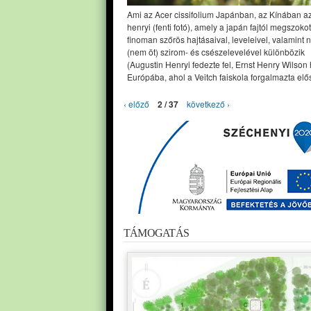
Ami az Acer cissifolium Japánban, az Kínában a
henryi (fenti fotó), amely a japán fajtól megszoko
finoman szőrös hajtásaival, leveleivel, valamint 
(nem öt) szirom- és csészelevelével különbözik
(Augustin Henryi fedezte fel, Ernst Henry Wilson
Európába, ahol a Veitch faiskola forgalmazta elős
‹ előző
2 / 37
következő ›
TÁMOGATÁS