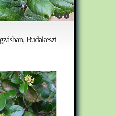
‹
›
ágzásban, Budakeszi