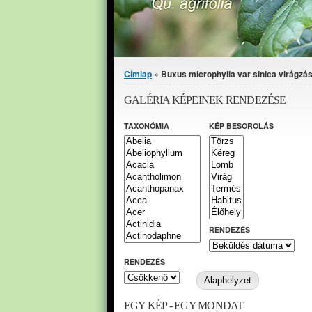
Jelenlegi hely
Címlap
» Buxus microphylla var sinica virágzásb
GALÉRIA KÉPEINEK RENDEZÉSE
TAXONÓMIA
KÉP BESOROLÁS
RENDEZÉS
RENDEZÉS
EGY KÉP - EGY MONDAT