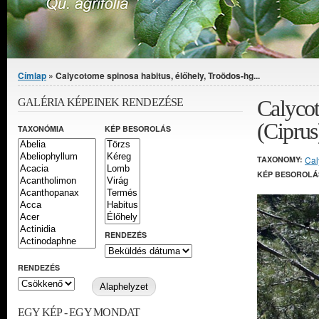
Jelenlegi hely
Címlap
» Calycotome spinosa habitus, élőhely, Troödos-hg...
Calycot
GALÉRIA KÉPEINEK RENDEZÉSE
(Ciprus
TAXONÓMIA
KÉP BESOROLÁS
TAXONOMY:
Cal
KÉP BESOROLÁ
RENDEZÉS
RENDEZÉS
EGY KÉP - EGY MONDAT