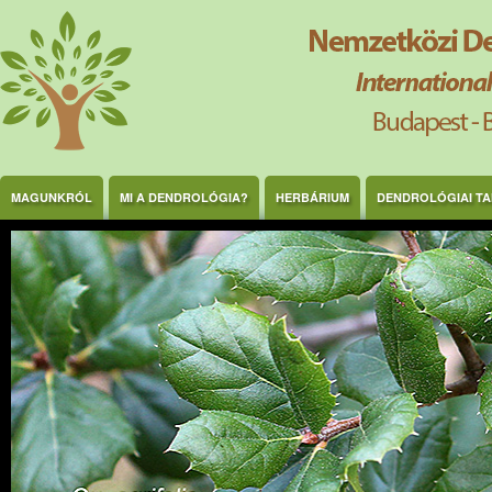
Ugrás a tartalomra
MAGUNKRÓL
MI A DENDROLÓGIA?
HERBÁRIUM
DENDROLÓGIAI T