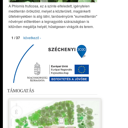
A Phlomis fruticosa, ez a szinte elfeledett, igénytelen
mediterrán örökzöld, melyet a közterületi, magánkerti
ültetvényekben is alig látni, tanösvényünk "eumediterrán"
növényei előterében a legnagyobb szárazságban is
kitűnően megállja helyét, hűségesen virágzik és terem.
1 / 37
következő ›
TÁMOGATÁS