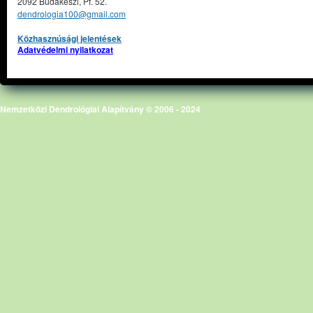
2092 Budakeszi, Pf. 52.
dendrologia100@gmail.com
Közhasznúsági jelentések
Adatvédelmi nyilatkozat
Nemzetközi Dendrológiai Alapítvány © 2006 - 2024