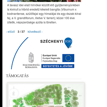
A tavasz idei első hírnökei között élő gyűjteményünkben
is kivirult a hibrid eredetű kikeleti bangita (Viburnum x
bodnantense, szülőfajai egy himalájai és egy észak-kínai
faj, a V. grandiflorum, illetve V. farreri); közel 100 éve
ültetik, népszerűsége azóta is töretlen.
‹ előző
3 / 37
következő ›
TÁMOGATÁS