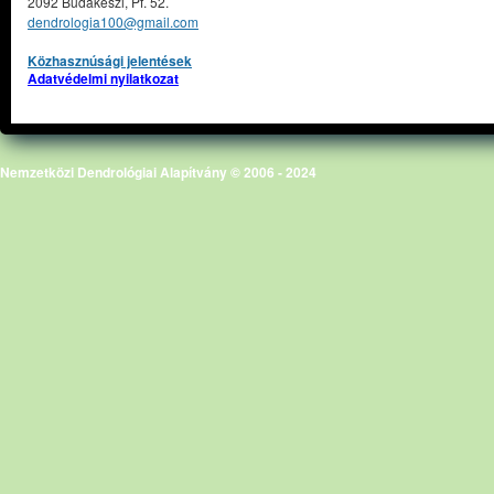
2092 Budakeszi, Pf. 52.
dendrologia100@gmail.com
Közhasznúsági jelentések
Adatvédelmi nyilatkozat
Nemzetközi Dendrológiai Alapítvány © 2006 - 2024