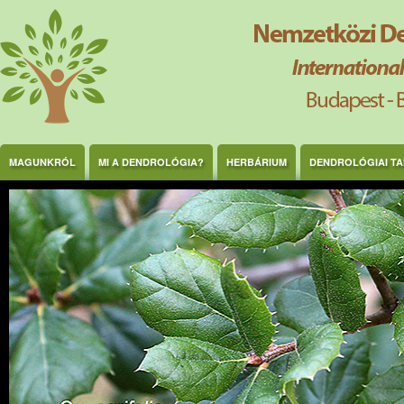
Ugrás a tartalomra
MAGUNKRÓL
MI A DENDROLÓGIA?
HERBÁRIUM
DENDROLÓGIAI T