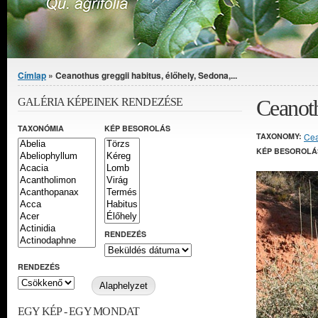
Jelenlegi hely
Címlap
» Ceanothus greggii habitus, élőhely, Sedona,...
Ceanoth
GALÉRIA KÉPEINEK RENDEZÉSE
TAXONÓMIA
KÉP BESOROLÁS
TAXONOMY:
Cea
KÉP BESOROLÁ
RENDEZÉS
RENDEZÉS
EGY KÉP - EGY MONDAT