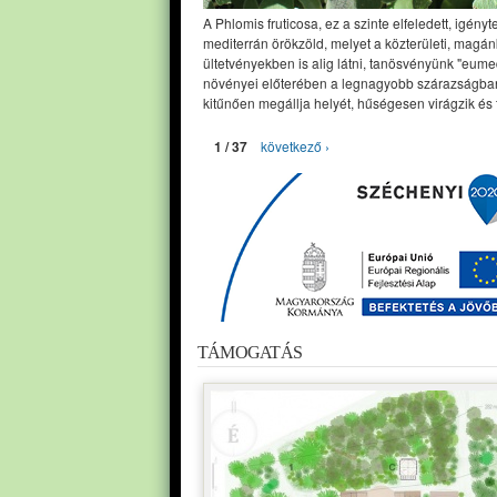
A Phlomis fruticosa, ez a szinte elfeledett, igényt
mediterrán örökzöld, melyet a közterületi, magán
ültetvényekben is alig látni, tanösvényünk "eume
növényei előterében a legnagyobb szárazságban
kitűnően megállja helyét, hűségesen virágzik és 
1 / 37
következő ›
TÁMOGATÁS