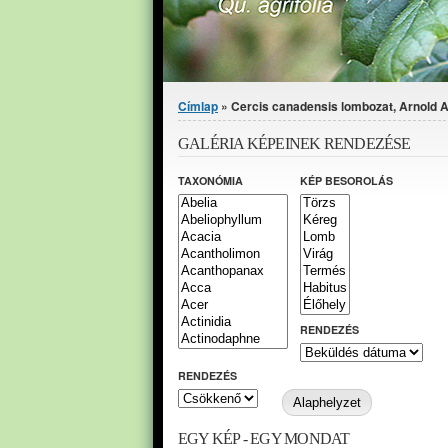
Jelenlegi hely
Címlap
» Cercis canadensis lombozat, Arnold 
GALÉRIA KÉPEINEK RENDEZÉSE
TAXONÓMIA
KÉP BESOROLÁS
RENDEZÉS
RENDEZÉS
EGY KÉP - EGY MONDAT