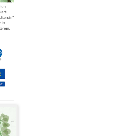
elen
kerti
diterrán"
 is
terem.