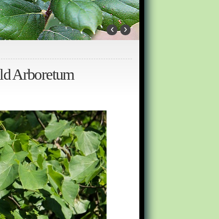
‹
›
old Arboretum