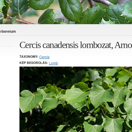
Arboretum
Cercis canadensis lombozat, Arn
TAXONOMY:
Cercis
KÉP BESOROLÁS:
Lomb