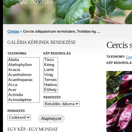
Jelenlegi hely
Címlap
» Cercis siliquastrum termésben, Troödos-hg. ...
Cercis 
GALÉRIA KÉPEINEK RENDEZÉSE
TAXONÓMIA
KÉP BESOROLÁS
TAXONOMY:
Cer
KÉP BESOROLÁ
RENDEZÉS
RENDEZÉS
EGY KÉP - EGY MONDAT