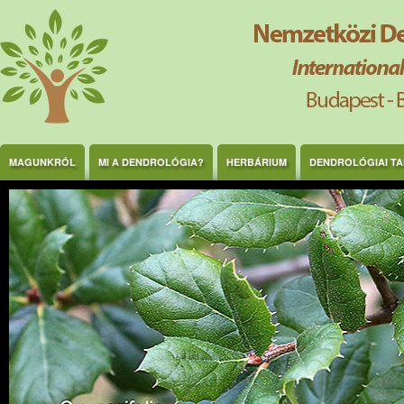
Ugrás a tartalomra
MAGUNKRÓL
MI A DENDROLÓGIA?
HERBÁRIUM
DENDROLÓGIAI T