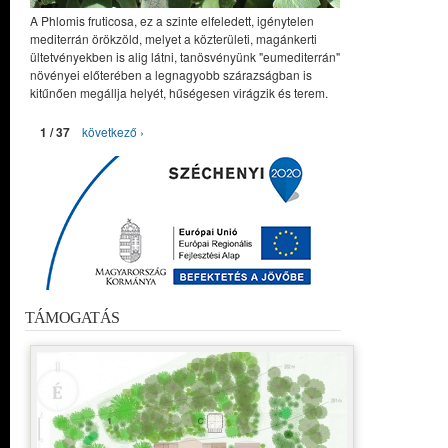
A Phlomis fruticosa, ez a szinte elfeledett, igénytelen
mediterrán örökzöld, melyet a közterületi, magánkerti
ültetvényekben is alig látni, tanösvényünk "eumediterrán"
növényei előterében a legnagyobb szárazságban is
kitűnően megállja helyét, hűségesen virágzik és terem.
1 / 37
következő ›
TÁMOGATÁS