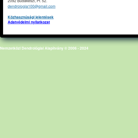
2092 Budakeszi, Pf. 52.
dendrologia100@gmail.com
Közhasznúsági jelentések
Adatvédelmi nyilatkozat
Nemzetközi Dendrológiai Alapítvány © 2006 - 2024