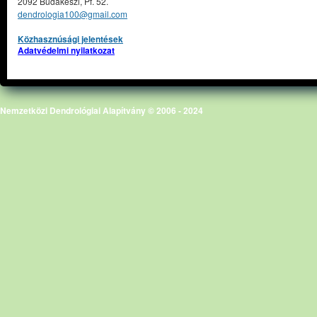
2092 Budakeszi, Pf. 52.
dendrologia100@gmail.com
Közhasznúsági jelentések
Adatvédelmi nyilatkozat
Nemzetközi Dendrológiai Alapítvány © 2006 - 2024