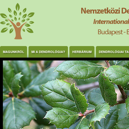
Ugrás a tartalomra
MAGUNKRÓL
MI A DENDROLÓGIA?
HERBÁRIUM
DENDROLÓGIAI T