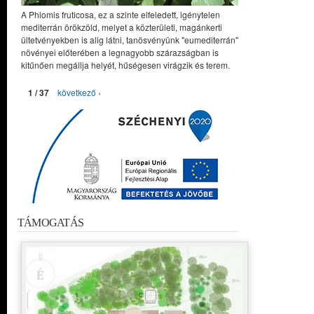
A Phlomis fruticosa, ez a szinte elfeledett, igénytelen
mediterrán örökzöld, melyet a közterületi, magánkerti
ültetvényekben is alig látni, tanösvényünk "eumediterrán"
növényei előterében a legnagyobb szárazságban is
kitűnően megállja helyét, hűségesen virágzik és terem.
1 / 37
következő ›
TÁMOGATÁS