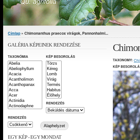
Jelenlegi hely
Címlap
» Chimonanthus praecox virágok, Pannonhalmi...
Chimon
GALÉRIA KÉPEINEK RENDEZÉSE
TAXONÓMIA
KÉP BESOROLÁS
TAXONOMY:
Chi
KÉP BESOROLÁ
RENDEZÉS
RENDEZÉS
EGY KÉP - EGY MONDAT