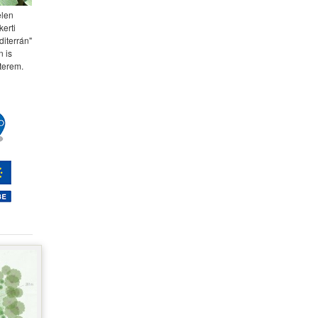
elen
kerti
diterrán"
 is
terem.