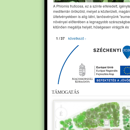
A Phlomis fruticosa, ez a szinte elfeledett, igényt
mediterrán örökzöld, melyet a közterületi, magán
ültetvényekben is alig látni, tanösvényünk "eume
növényei előterében a legnagyobb szárazságban
kitűnően megállja helyét, hűségesen virágzik és 
1 / 37
következő ›
TÁMOGATÁS