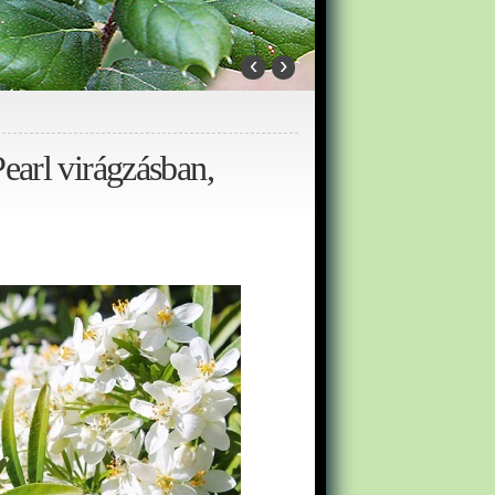
‹
›
earl virágzásban,