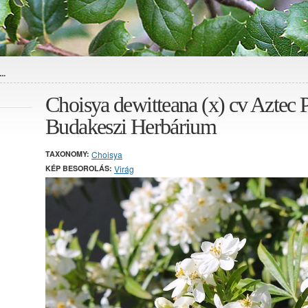
..
Choisya dewitteana (x) cv Aztec P
Budakeszi Herbárium
TAXONOMY:
Choisya
KÉP BESOROLÁS:
Virág