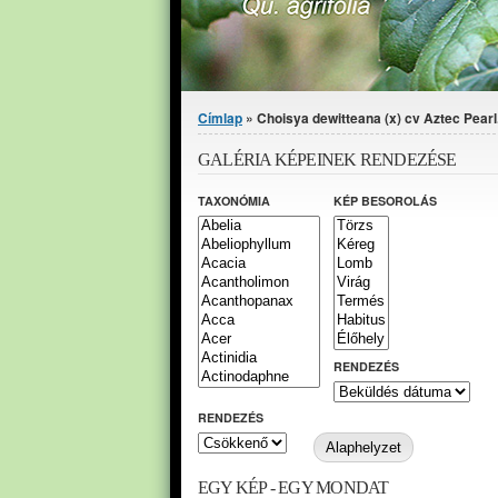
Jelenlegi hely
Címlap
» Choisya dewitteana (x) cv Aztec Pearl.
GALÉRIA KÉPEINEK RENDEZÉSE
TAXONÓMIA
KÉP BESOROLÁS
RENDEZÉS
RENDEZÉS
EGY KÉP - EGY MONDAT