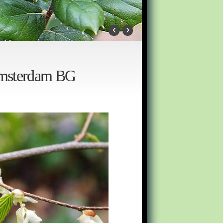
‹
›
 Amsterdam BG