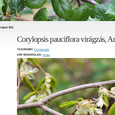
terdam BG
Corylopsis pauciflora virágzás,
TAXONOMY:
Corylopsis
KÉP BESOROLÁS:
Virág