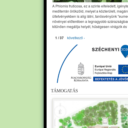
A Phlomis fruticosa, ez a szinte elfeledett, igényt
mediterrán örökzöld, melyet a közterületi, magán
ültetvényekben is alig látni, tanösvényünk "eume
növényei előterében a legnagyobb szárazságban
kitűnően megállja helyét, hűségesen virágzik és 
1 / 37
következő ›
TÁMOGATÁS