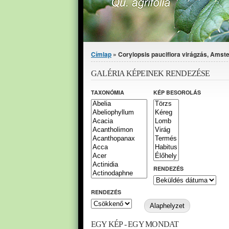
Jelenlegi hely
Címlap
» Corylopsis pauciflora virágzás, Ams
GALÉRIA KÉPEINEK RENDEZÉSE
TAXONÓMIA
KÉP BESOROLÁS
RENDEZÉS
RENDEZÉS
EGY KÉP - EGY MONDAT