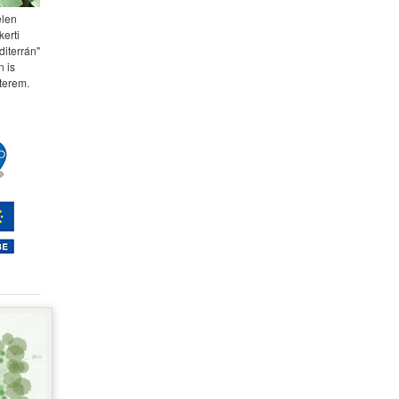
elen
kerti
diterrán"
 is
terem.