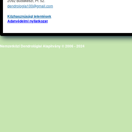
2092 Budakeszi, Pf. 52.
dendrologia100@gmail.com
Közhasznúsági jelentések
Adatvédelmi nyilatkozat
Nemzetközi Dendrológiai Alapítvány © 2006 - 2024