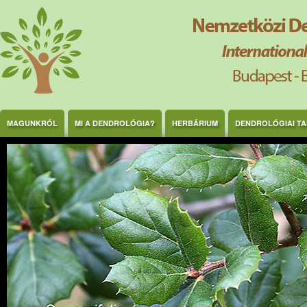
Ugrás a tartalomra
MAGUNKRÓL
MI A DENDROLÓGIA?
HERBÁRIUM
DENDROLÓGIAI T