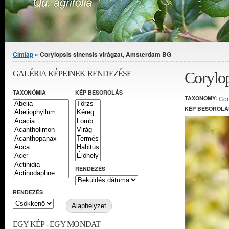
Jelenlegi hely
Címlap
» Corylopsis sinensis virágzat, Amsterdam BG
Corylop
GALÉRIA KÉPEINEK RENDEZÉSE
TAXONÓMIA
KÉP BESOROLÁS
TAXONOMY:
Cor
KÉP BESOROLÁ
RENDEZÉS
RENDEZÉS
EGY KÉP - EGY MONDAT