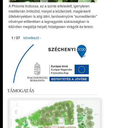
A Phlomis fruticosa, ez a szinte elfeledett, igénytelen
mediterrán örökzöld, melyet a közterületi, magánkerti
ültetvényekben is alig látni, tanösvényünk "eumediterrán"
növényei előterében a legnagyobb szárazságban is
kitűnően megállja helyét, hűségesen virágzik és terem.
1 / 37
következő ›
TÁMOGATÁS