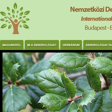
Ugrás a tartalomra
MAGUNKRÓL
MI A DENDROLÓGIA?
HERBÁRIUM
DENDROLÓGIAI T