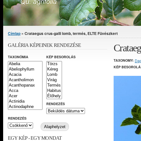
Jelenlegi hely
Címlap
» Crataegus crus-galli lomb, termés, ELTE Füvészkert
Crataeg
GALÉRIA KÉPEINEK RENDEZÉSE
TAXONÓMIA
KÉP BESOROLÁS
TAXONOMY:
Da
KÉP BESOROLÁ
RENDEZÉS
RENDEZÉS
EGY KÉP - EGY MONDAT