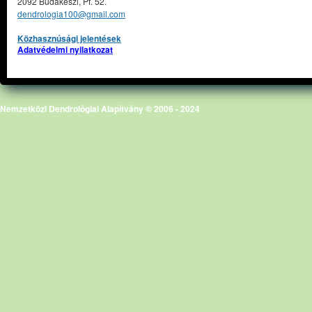
2092 Budakeszi, Pf. 52.
dendrologia100@gmail.com
Közhasznúsági jelentések
Adatvédelmi nyilatkozat
Nemzetközi Dendrológiai Alapítvány © 2006 - 2024