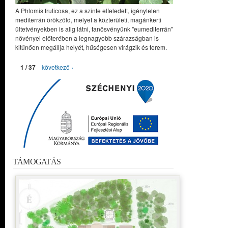
A Phlomis fruticosa, ez a szinte elfeledett, igénytelen
mediterrán örökzöld, melyet a közterületi, magánkerti
ültetvényekben is alig látni, tanösvényünk "eumediterrán"
növényei előterében a legnagyobb szárazságban is
kitűnően megállja helyét, hűségesen virágzik és terem.
1 / 37
következő ›
TÁMOGATÁS