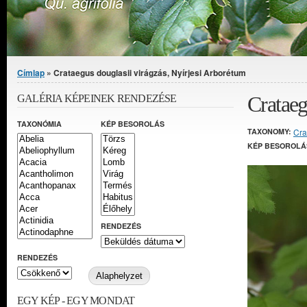
Jelenlegi hely
Címlap
» Crataegus douglasii virágzás, Nyírjesi Arborétum
Crataeg
GALÉRIA KÉPEINEK RENDEZÉSE
TAXONÓMIA
KÉP BESOROLÁS
TAXONOMY:
Cra
KÉP BESOROLÁ
RENDEZÉS
RENDEZÉS
EGY KÉP - EGY MONDAT