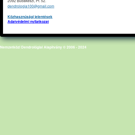
2092 Budakeszi, Pf. 52.
dendrologia100@gmail.com
Közhasznúsági jelentések
Adatvédelmi nyilatkozat
Nemzetközi Dendrológiai Alapítvány © 2006 - 2024