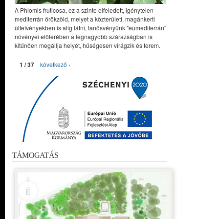
A Phlomis fruticosa, ez a szinte elfeledett, igénytelen
mediterrán örökzöld, melyet a közterületi, magánkerti
ültetvényekben is alig látni, tanösvényünk "eumediterrán"
növényei előterében a legnagyobb szárazságban is
kitűnően megállja helyét, hűségesen virágzik és terem.
1 / 37
következő ›
TÁMOGATÁS