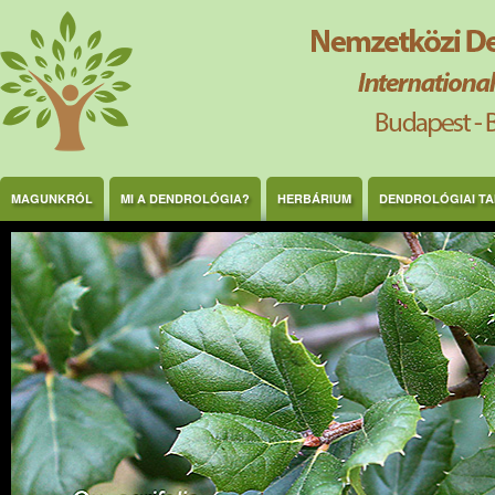
Ugrás a tartalomra
MAGUNKRÓL
MI A DENDROLÓGIA?
HERBÁRIUM
DENDROLÓGIAI T