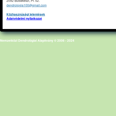
2092 Budakeszi, Pf. 52.
dendrologia100@gmail.com
Közhasznúsági jelentések
Adatvédelmi nyilatkozat
Nemzetközi Dendrológiai Alapítvány © 2006 - 2024