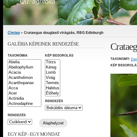
Jelenlegi hely
Címlap
» Crataegus douglasii virágzás, RBG Edinburgh
Crataeg
GALÉRIA KÉPEINEK RENDEZÉSE
TAXONÓMIA
KÉP BESOROLÁS
TAXONOMY:
Da
KÉP BESOROLÁ
RENDEZÉS
RENDEZÉS
EGY KÉP - EGY MONDAT