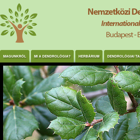
Ugrás a tartalomra
MAGUNKRÓL
MI A DENDROLÓGIA?
HERBÁRIUM
DENDROLÓGIAI T