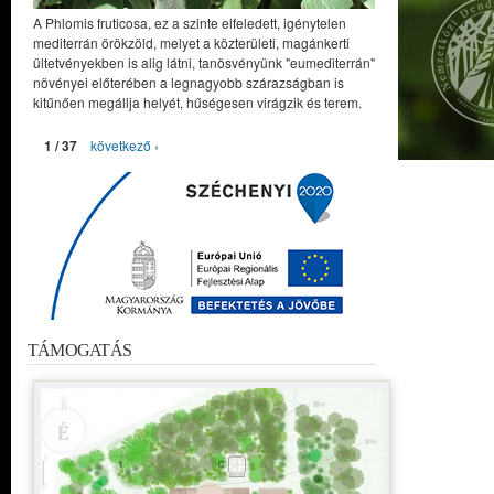
A Phlomis fruticosa, ez a szinte elfeledett, igénytelen
mediterrán örökzöld, melyet a közterületi, magánkerti
ültetvényekben is alig látni, tanösvényünk "eumediterrán"
növényei előterében a legnagyobb szárazságban is
kitűnően megállja helyét, hűségesen virágzik és terem.
1 / 37
következő ›
TÁMOGATÁS