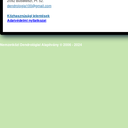
2092 Budakeszi, Pf. 52.
dendrologia100@gmail.com
Közhasznúsági jelentések
Adatvédelmi nyilatkozat
Nemzetközi Dendrológiai Alapítvány © 2006 - 2024