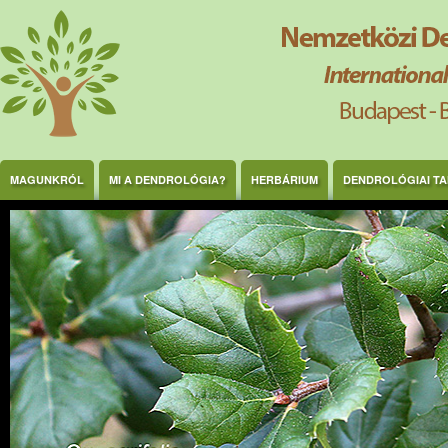
Ugrás a tartalomra
MAGUNKRÓL
MI A DENDROLÓGIA?
HERBÁRIUM
DENDROLÓGIAI T