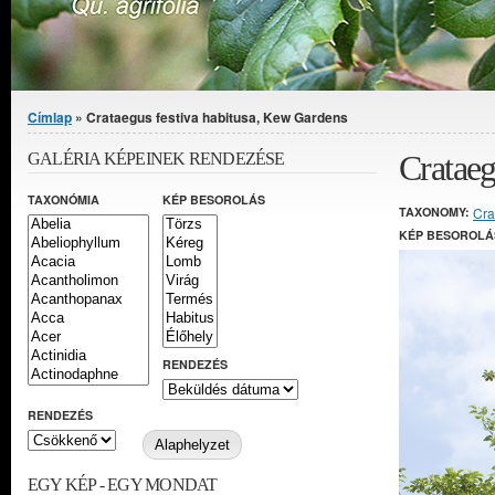
Jelenlegi hely
Címlap
» Crataegus festiva habitusa, Kew Gardens
Crataeg
GALÉRIA KÉPEINEK RENDEZÉSE
TAXONÓMIA
KÉP BESOROLÁS
TAXONOMY:
Cra
KÉP BESOROLÁ
RENDEZÉS
RENDEZÉS
EGY KÉP - EGY MONDAT