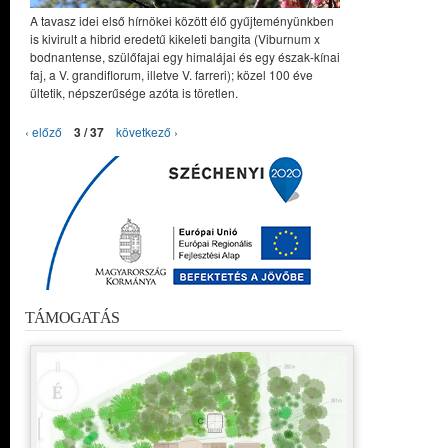
A tavasz idei első hírnökei között élő gyűjteményünkben
is kivirult a hibrid eredetű kikeleti bangita (Viburnum x
bodnantense, szülőfajai egy himalájai és egy észak-kínai
faj, a V. grandiflorum, illetve V. farreri); közel 100 éve
ültetik, népszerűsége azóta is töretlen.
‹ előző
3 / 37
következő ›
TÁMOGATÁS