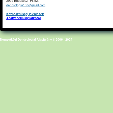
2092 Budakeszi, Pf. 52.
dendrologia100@gmail.com
Közhasznúsági jelentések
Adatvédelmi nyilatkozat
Nemzetközi Dendrológiai Alapítvány © 2006 - 2024