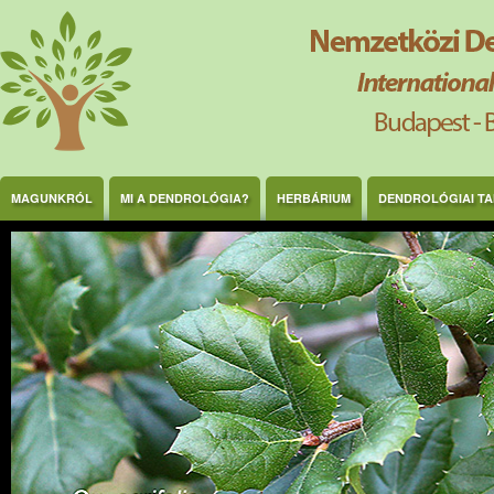
Ugrás a tartalomra
MAGUNKRÓL
MI A DENDROLÓGIA?
HERBÁRIUM
DENDROLÓGIAI T