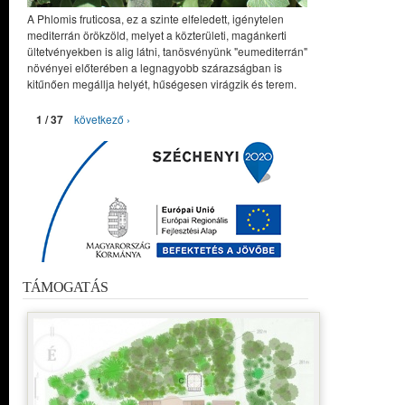
A Phlomis fruticosa, ez a szinte elfeledett, igénytelen
mediterrán örökzöld, melyet a közterületi, magánkerti
ültetvényekben is alig látni, tanösvényünk "eumediterrán"
növényei előterében a legnagyobb szárazságban is
kitűnően megállja helyét, hűségesen virágzik és terem.
1 / 37
következő ›
TÁMOGATÁS