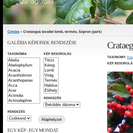
Jelenlegi hely
Címlap
» Crataegus lavallei lomb, termés, Sopron (park)
Crataeg
GALÉRIA KÉPEINEK RENDEZÉSE
TAXONÓMIA
KÉP BESOROLÁS
TAXONOMY:
Da
KÉP BESOROLÁ
RENDEZÉS
RENDEZÉS
EGY KÉP - EGY MONDAT