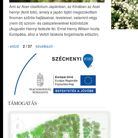
Ami az Acer cissifolium Japánban, az Kínában az Acer
henryi (fenti fotó), amely a japán fajtól megszokottam
finoman szőrös hajtásaival, leveleivel, valamint négy
(nem öt) szirom- és csészelevelével különbözik
(Augustin Henryi fedezte fel, Ernst Henry Wilson hozta
Európába, ahol a Veitch faiskola forgalmazta először).
‹ előző
2 / 37
következő ›
TÁMOGATÁS