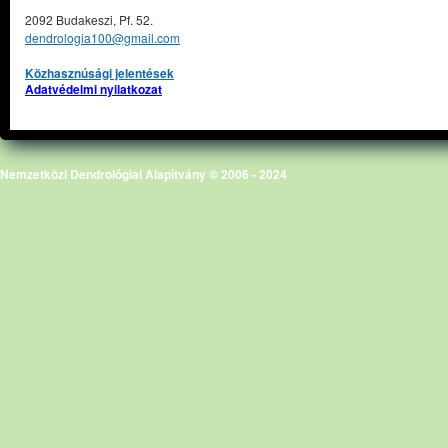
2092 Budakeszi, Pf. 52.
dendrologia100@gmail.com
Közhasznúsági jelentések
Adatvédelmi nyilatkozat
Nemzetközi Dendrológiai Alapítvány © 2006 - 2024