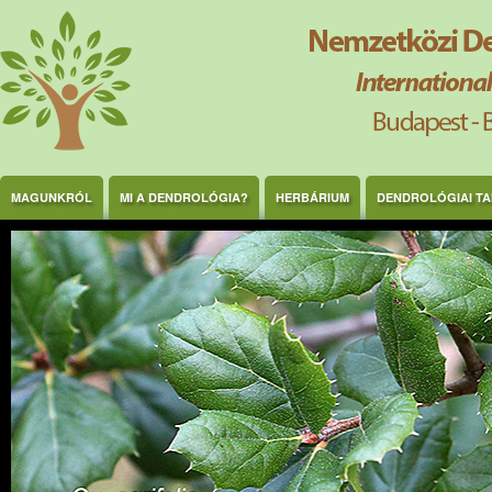
Ugrás a tartalomra
MAGUNKRÓL
MI A DENDROLÓGIA?
HERBÁRIUM
DENDROLÓGIAI T