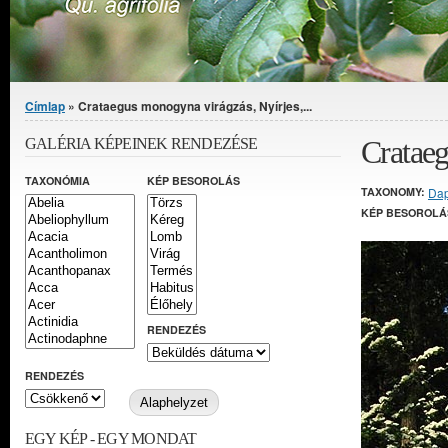
Jelenlegi hely
Címlap
» Crataegus monogyna virágzás, Nyírjes,...
Crataeg
GALÉRIA KÉPEINEK RENDEZÉSE
TAXONÓMIA
KÉP BESOROLÁS
TAXONOMY:
Da
KÉP BESOROLÁ
RENDEZÉS
RENDEZÉS
EGY KÉP - EGY MONDAT