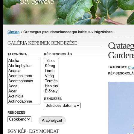
Jelenlegi hely
Címlap
» Crataegus pseudomelanocarpa habitus virágzásban...
Crataeg
GALÉRIA KÉPEINEK RENDEZÉSE
Garden
TAXONÓMIA
KÉP BESOROLÁS
TAXONOMY:
Cra
KÉP BESOROLÁ
RENDEZÉS
RENDEZÉS
EGY KÉP - EGY MONDAT