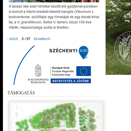
A tavasz idei első hírnökei között élő gyűjteményünkben
is kivirult a hibrid eredetű kikeleti bangita (Viburnum x
bodnantense, szülőfajai egy himalájai és egy észak-kínai
faj, a V. grandiflorum, illetve V. farreri); közel 100 éve
ültetik, népszerűsége azóta is töretlen.
‹ előző
3 / 37
következő ›
TÁMOGATÁS