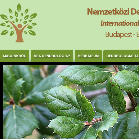
Ugrás a tartalomra
MAGUNKRÓL
MI A DENDROLÓGIA?
HERBÁRIUM
DENDROLÓGIAI T