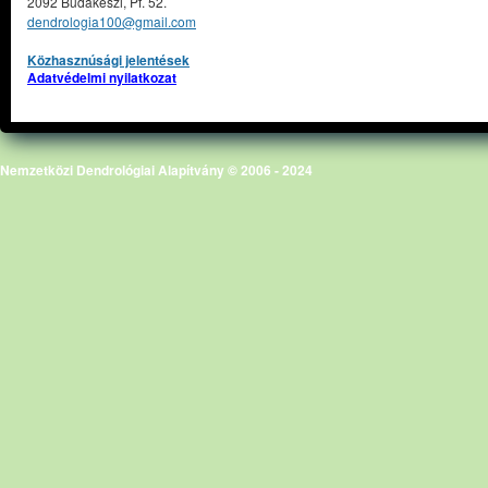
2092 Budakeszi, Pf. 52.
dendrologia100@gmail.com
Közhasznúsági jelentések
Adatvédelmi nyilatkozat
Nemzetközi Dendrológiai Alapítvány © 2006 - 2024