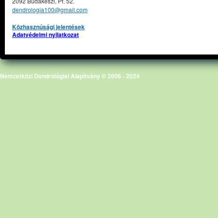
2092 Budakeszi, Pf. 52.
dendrologia100@gmail.com
Közhasznúsági jelentések
Adatvédelmi nyilatkozat
Nemzetközi Dendrológiai Alapítvány © 2006 - 2024