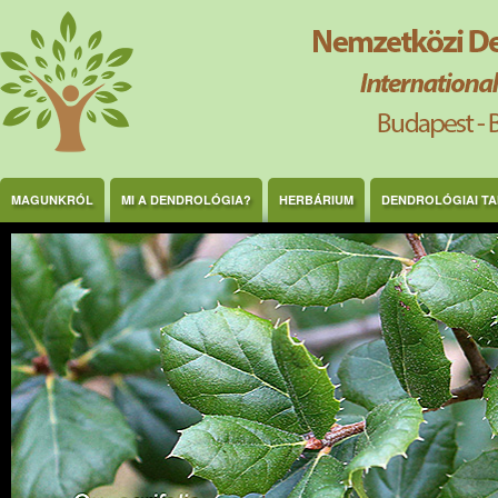
Ugrás a tartalomra
MAGUNKRÓL
MI A DENDROLÓGIA?
HERBÁRIUM
DENDROLÓGIAI T