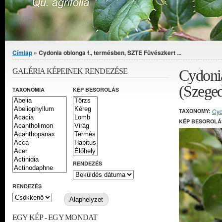
Jelenlegi hely
Címlap
» Cydonia oblonga f., termésben, SZTE Füvészkert ...
Cydonia
GALÉRIA KÉPEINEK RENDEZÉSE
(Szege
TAXONÓMIA
KÉP BESOROLÁS
TAXONOMY:
Cyd
KÉP BESOROLÁ
RENDEZÉS
RENDEZÉS
EGY KÉP - EGY MONDAT