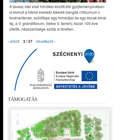
A tavasz idei első hírnökei között élő gyűjteményünkben
is kivirult a hibrid eredetű kikeleti bangita (Viburnum x
bodnantense, szülőfajai egy himalájai és egy észak-kínai
faj, a V. grandiflorum, illetve V. farreri); közel 100 éve
ültetik, népszerűsége azóta is töretlen.
‹ előző
3 / 37
következő ›
TÁMOGATÁS