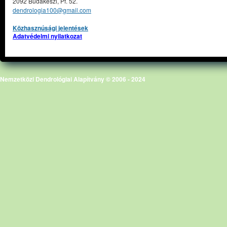
2092 Budakeszi, Pf. 52.
dendrologia100@gmail.com
Közhasznúsági jelentések
Adatvédelmi nyilatkozat
Nemzetközi Dendrológiai Alapítvány © 2006 - 2024