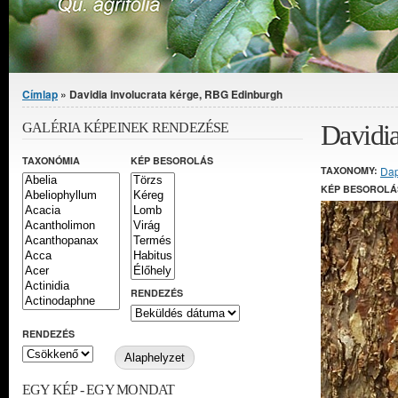
Jelenlegi hely
Címlap
» Davidia involucrata kérge, RBG Edinburgh
Davidia
GALÉRIA KÉPEINEK RENDEZÉSE
TAXONÓMIA
KÉP BESOROLÁS
TAXONOMY:
Da
KÉP BESOROLÁ
RENDEZÉS
RENDEZÉS
EGY KÉP - EGY MONDAT