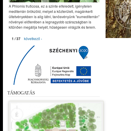
A Phlomis fruticosa, ez a szinte elfeledett, igénytelen
mediterrán örökzöld, melyet a közterületi, magánkerti
ültetvényekben is alig látni, tanösvényünk "eumediterrán"
növényei előterében a legnagyobb szárazságban is
kitűnően megállja helyét, hűségesen virágzik és terem.
1 / 37
következő ›
TÁMOGATÁS