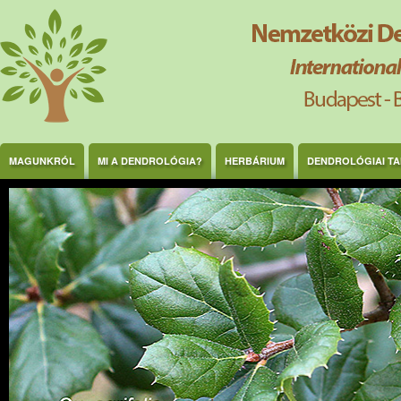
Ugrás a tartalomra
MAGUNKRÓL
MI A DENDROLÓGIA?
HERBÁRIUM
DENDROLÓGIAI T