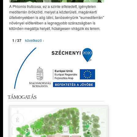
A Phlomis fruticosa, ez a szinte elfeledett, igénytelen
mediterrán örökzöld, melyet a közterületi, magánkerti
ültetvényekben is alig látni, tanösvényünk "eumediterrán"
növényei előterében a legnagyobb szárazságban is
kitűnően megállja helyét, hűségesen virágzik és terem.
1 / 37
következő ›
TÁMOGATÁS