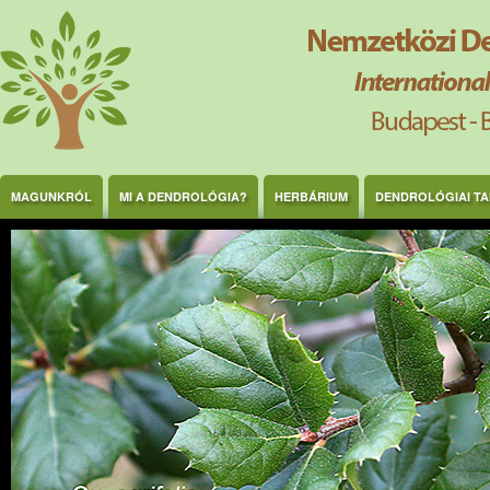
Ugrás a tartalomra
MAGUNKRÓL
MI A DENDROLÓGIA?
HERBÁRIUM
DENDROLÓGIAI T