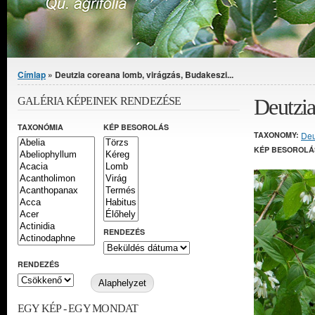
Jelenlegi hely
Címlap
» Deutzia coreana lomb, virágzás, Budakeszi...
Deutzia
GALÉRIA KÉPEINEK RENDEZÉSE
TAXONÓMIA
KÉP BESOROLÁS
TAXONOMY:
Deu
KÉP BESOROLÁ
RENDEZÉS
RENDEZÉS
EGY KÉP - EGY MONDAT