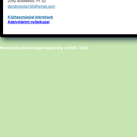
2092 Budakeszi, Pf. 52.
dendrologia100@gmail.com
Közhasznúsági jelentések
Adatvédelmi nyilatkozat
Nemzetközi Dendrológiai Alapítvány © 2006 - 2024